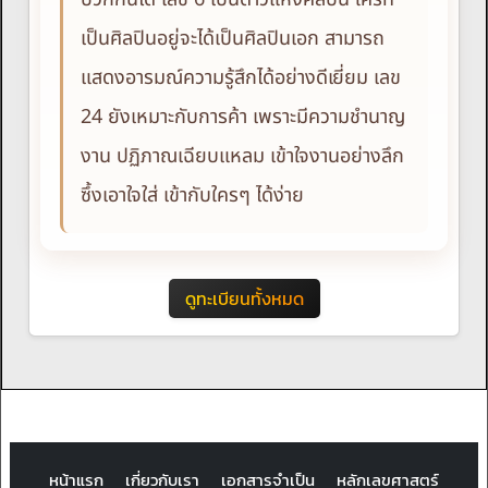
เป็นศิลปินอยู่จะได้เป็นศิลปินเอก สามารถ
แสดงอารมณ์ความรู้สึกได้อย่างดีเยี่ยม เลข
24 ยังเหมาะกับการค้า เพราะมีความชำนาญ
งาน ปฏิภาณเฉียบแหลม เข้าใจงานอย่างลึก
ซึ้งเอาใจใส่ เข้ากับใครๆ ได้ง่าย
ดูทะเบียนทั้งหมด
หน้าแรก
เกี่ยวกับเรา
เอกสารจำเป็น
หลักเลขศาสตร์