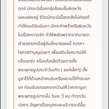
ทุกข์ มักจะมีเรื่องกลุ้มใจขมขื่นผิดหวัง
แอบแฝงอยู่ ชีวิตมักจะมีเบื้องหลังไม่ค่อยดี
ทำให้คนติฉินนินทา มักจะกำพร้าหรือผิดหวัง
ในเรื่องความรัก ทำให้พลัดพรากจากมารดา
เจ้าของรถหรือผู้ขับขี่หมายเลขนี้ ควรหา
โอกาสทำบุญบ่อยๆ เพื่อเสริมโชคบารมีให้
แข็งแกร่ง หรือแก้เคล็ดด้วยการตั้ง
พระพุทธรูปประจำวันเกิด ( องค์เล็กๆ) ตั้ง
บูชาไว้ที่ด้านหน้าคนขับหรือแขวนไว้ที่กระจก
รถ ก่อนขับรถออกจากบ้านให้ว่าคาถาบูชา
พระพุทธรูปปางนั้น วันละ 3 จบ ทำทุกวัน
บ่อยๆ ปัญหาเรื่องบุตรและบริวารจะดีขึ้น