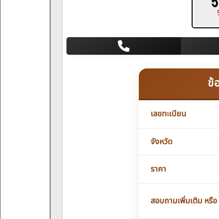
ข้
เลขทะเบียน
จังหวัด
ราคา
สอบถามเพิ่มเติม หรือ สั