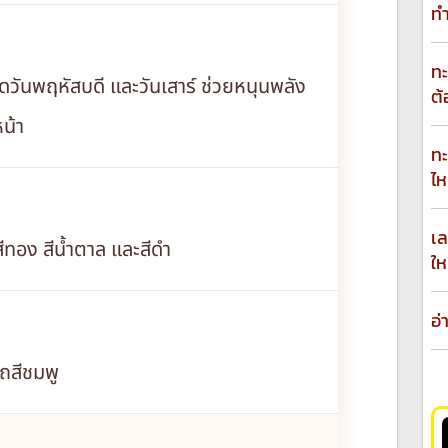
ทำ
ทะ
ิดวันพฤหัสบดี และวันเสาร์ ช่วยหนุนพลัง
ต้
น้า
ทะ
ไ
เล
ทอง สีน้ำตาล และสีดำ
ให
อ่
ถสีชมพู