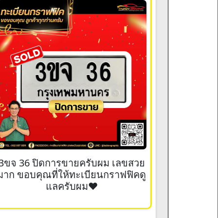
3ขจ 36 ปิดการขายครับผม เลขสวย
มาก ขอบคุณที่ให้ทะเบียนกราฟฟิคดู
แลครับผม❤️