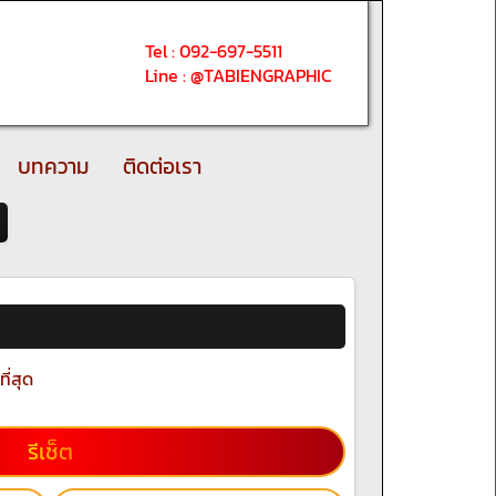
Tel : 092-697-5511
Line : @TABIENGRAPHIC
บทความ
ติดต่อเรา
ี่สุด
รีเช็ต