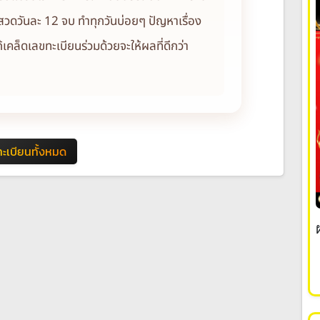
 สวดวันละ 12 จบ ทำทุกวันบ่อยๆ ปัญหาเรื่อง
้เคล็ดเลขทะเบียนร่วมด้วยจะให้ผลที่ดีกว่า
ทะเบียนทั้งหมด