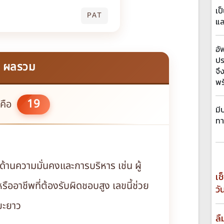
เป
PAT
แล
อั
ปร
ผลรวม
จึ
พร
19
คือ
มี
ทา
้านความมั่นคงและการบริหาร เช่น ผู้
เช
รืออาชีพที่ต้องรับผิดชอบสูง เลขนี้ช่วย
วั
ยะยาว
ลื