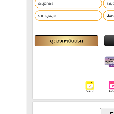
ดูดวงทะเบียนรถ
5