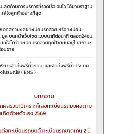
็นเลิศด้านการบริการที่รวดเร็ว ฉับไว ได้มาตราฐาน
ะใส่ใจลูกค้าอย่างที่สุด
พเดทสถานะเลขทะเบียนรถสวย หรือทะเบียน
ะมูล บนหน้าเว็บไซด์ แบบนาทีต่อนาที ตลอด24ชม.
งมั่นใจได้ว่าทะเบียนรถสวยทุกป้ายนั้นอยู่ในสถานะ
้อมขาย
บริการจัดส่งฟรีทั่วกทม. และจัดส่งฟรีทั่วประเทศ
งไปรษณีย์ ( EMS )
บทความ
็กผลรวม! วิเคราะห์เลขทะเบียนรถมงคลตาม
นเกิดด้วยตัวเอง 2569
มต่อทะเบียนรถยนต์ ทะเบียนรถขาดเกิน 2 ปี