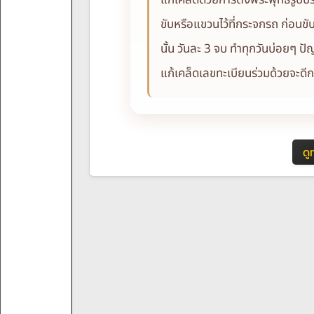
ขับหรือแขวนไว้ที่กระจกรถ ก่อนข
นั้น วันละ 3 จบ ทำทุกวันบ่อยๆ ปั
แก้เคล็ดเลขทะเบียนร่วมด้วยจะดี
ดู