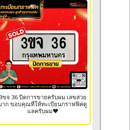
3ขจ 36 ปิดการขายครับผม เลขสวย
มาก ขอบคุณที่ให้ทะเบียนกราฟฟิคดู
แลครับผม❤️