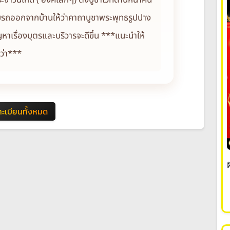
ับรถออกจากบ้านให้ว่าคาถาบูชาพระพุทธรูปปาง
ญหาเรื่องบุตรและบริวารจะดีขึ้น ***แนะนำให้
กว่า***
ทะเบียนทั้งหมด