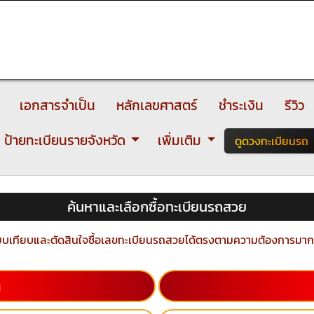
เอกสารจำเป็น
หลักเลขศาสตร์
ชำระเงิน
รีวิว
ป้ายทะเบียนรายจังหวัด
เพิ่มเติม
ดูดวงทะเบียนรถ
ค้นหาและเลือกซื้อทะเบียนรถสวย
ยบเทียบและตัดสินใจซื้อเลขทะเบียนรถสวยได้ตรงตามความต้องการมากท
ล