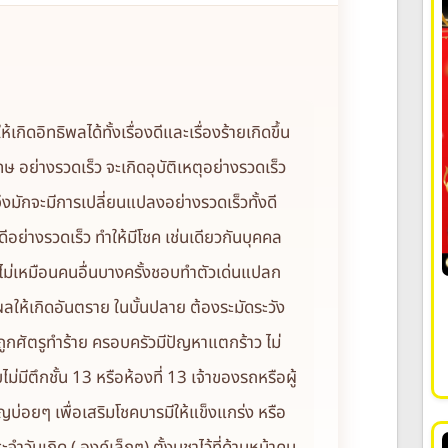
้เกิดอิทธิพลได้ทั้งเรื่องดีและเรื่องร้ายเกิดขึ้น
ษ อย่างรวดเร็ว จะเกิดอุบัติเหตุอย่างรวดเร็ว
จึงมักจะมีการเปลี่ยนแปลงอย่างรวดเร็วทั้งดี
ีอย่างรวดเร็ว ทำให้มีโชค เช่นเดียวกันบุคคล
ไม่เหมือนคนอื่นบางครั้งชอบทำตัวเด่นแปลก
ลให้เกิดอันตราย ในบั้นปลาย ต้องระมัดระวัง
ุธถูกศัตรูทำร้าย ครอบครัวมีปัญหาแตกร้าว ไม่
บไม่มีตึกชั้น 13 หรือห้องที่ 13 เจ้าของรถหรือผู้
ญบ่อยๆ เพื่อเสริมโชคบารมีให้แข็งแกร่ง หรือ
ำวันเกิด ( องค์เล็กๆ) ตั้งบูชาไว้ที่ด้านหน้าคน