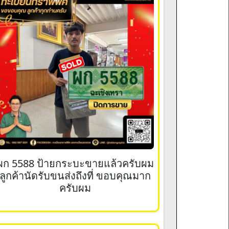
ผก 5588 ป้ายกระบะขายแล้วครับผม
ลูกค้านัดรับขนส่งถึงที่ ขอบคุณมาก
ครับผม