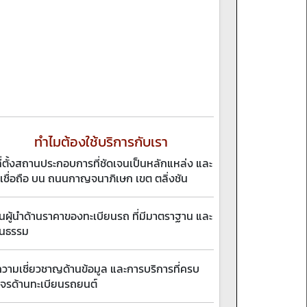
ทำไมต้องใช้บริการกับเรา
ที่ตั้งสถานประกอบการที่ชัดเจนเป็นหลักแหล่ง และ
าเชื่อถือ บน ถนนกาญจนาภิเษก เขต ตลิ่งชัน
็นผู้นำด้านราคาของทะเบียนรถ ที่มีมาตราฐาน และ
็นธรรม
ความเชี่ยวชาญด้านข้อมูล และการบริการที่ครบ
จรด้านทะเบียนรถยนต์