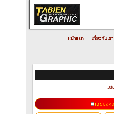
หน้าแรก
เกี่ยวกับเรา
เปรี
เลขมงค