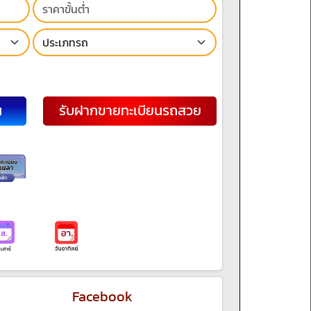
น
รับฝากขายทะเบียนรถสวย
Facebook