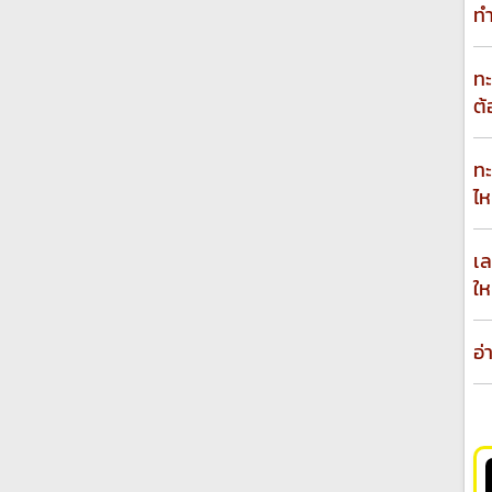
ทำ
ทะ
ต้
ทะ
ไ
เล
ให
อ่