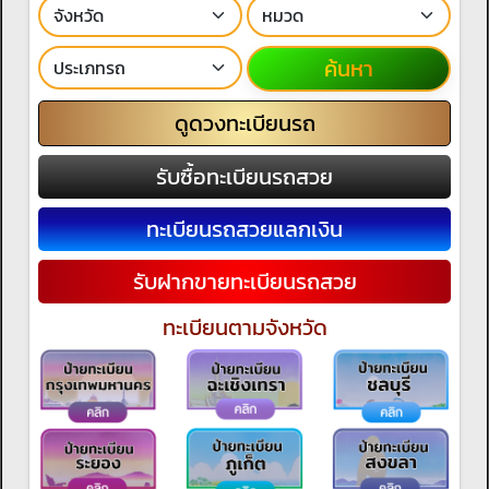
ค้นหา
ดูดวงทะเบียนรถ
รับซื้อทะเบียนรถสวย
ทะเบียนรถสวยแลกเงิน
รับฝากขายทะเบียนรถสวย
ทะเบียนตามจังหวัด