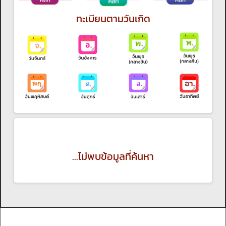
ทะเบียนตามวันเกิด
...ไม่พบข้อมูลที่ค้นหา