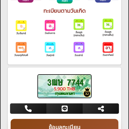
ทะเบียนตามวันเกิด
3ฒษ 7744
5,900 THB
กรุงเทพมหานคร
32
ข้อมูลทะเบียน