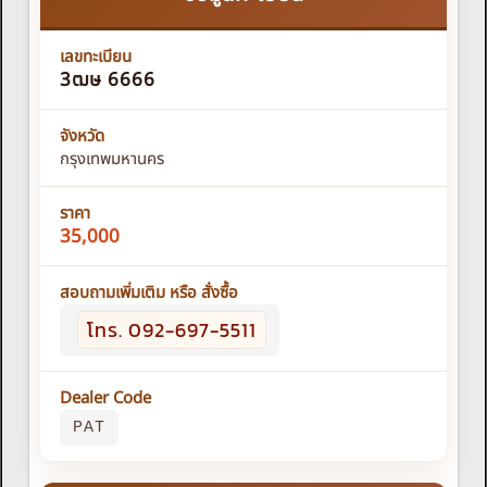
เลขทะเบียน
3ฒษ 6666
จังหวัด
กรุงเทพมหานคร
ราคา
35,000
สอบถามเพิ่มเติม หรือ สั่งซื้อ
โทร. 092-697-5511
Dealer Code
PAT