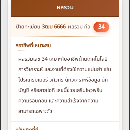
ผลรวม
34
ป้ายทะเบียน
3ฒษ
6666
ผลรวม คือ
อาชีพที่เหมาะสม
ผลรวมเลข 34 เหมาะกับอาชีพด้านเทคโนโลยี
การวิเคราะห์ และงานที่ต้องใช้ความแม่นยำ เช่น
โปรแกรมเมอร์ วิศวกร นักวิเคราะห์ข้อมูล นัก
บัญชี หรือสายไอที เลขนี้ช่วยเสริมไหวพริบ
ความรอบคอบ และความสำเร็จจากความ
สามารถเฉพาะตัว