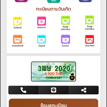
ทะเบียนตามวันเกิด
3ฒษ 2020
6,900 THB
กรุงเทพมหานคร
14
ข้อมูลทะเบียน