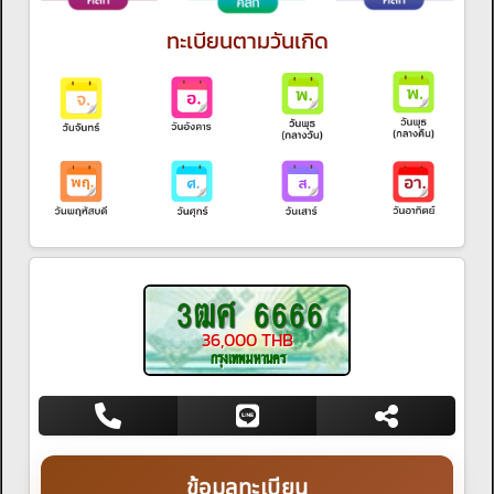
ทะเบียนตามวันเกิด
3ฒศ 6666
36,000 THB
กรุงเทพมหานคร
ข้อมูลทะเบียน