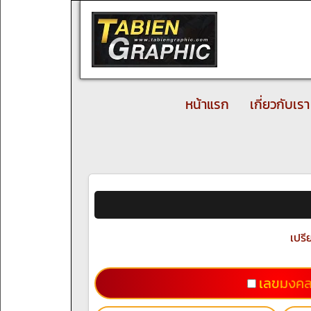
หน้าแรก
เกี่ยวกับเรา
เปรี
เลขมงค