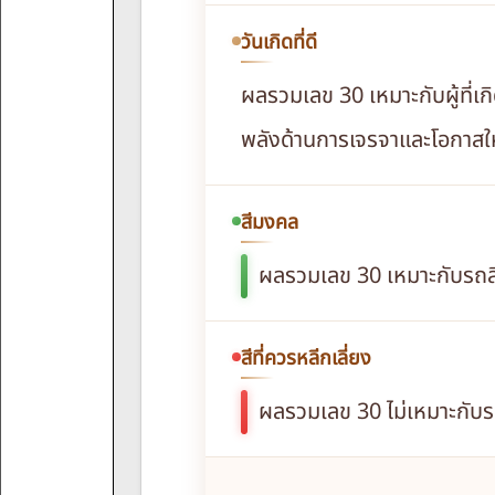
วันเกิดที่ดี
ผลรวมเลข 30 เหมาะกับผู้ที่เก
พลังด้านการเจรจาและโอกาสใ
สีมงคล
ผลรวมเลข 30 เหมาะกับรถสีฟ
สีที่ควรหลีกเลี่ยง
ผลรวมเลข 30 ไม่เหมาะกับร