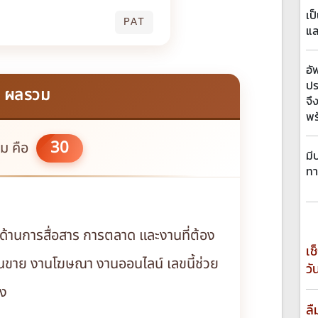
เป
PAT
แล
อั
ปร
ผลรวม
จึ
พร
30
ม คือ
มี
ทา
้านการสื่อสาร การตลาด และงานที่ต้อง
เช
นขาย งานโฆษณา งานออนไลน์ เลขนี้ช่วย
วั
ยง
ลื