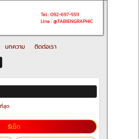
Tel : 092-697-5511
Line : @TABIENGRAPHIC
บทความ
ติดต่อเรา
ี่สุด
รีเช็ต