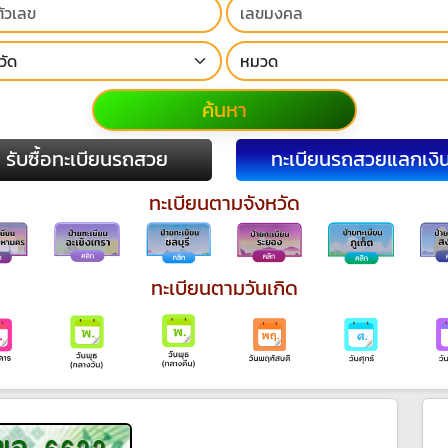
ค้นหา
รับซื้อทะเบียนรถสวย
ทะเบียนรถสวยแลกเงิ
ทะเบียนตามจังหวัด
ทะเบียนตามวันเกิด
ฒล 6633