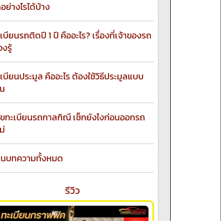
อย่างไรได้บ้าง
เบียนรถติดปี 1 ปี คืออะไร? เรื่องที่เจ้าของรถ
องรู้
เบียนประมูล คืออะไร ต้องใช้วิธีประมูลแบบ
หน
ขทะเบียนรถกาลกิณี เช็กยังไงก่อนออกรถ
ม่
านบทความทั้งหมด
รีวิว