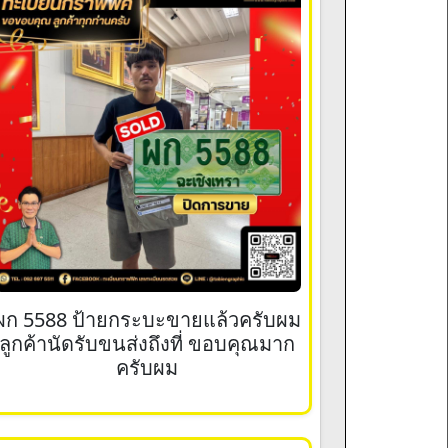
ผก 5588 ป้ายกระบะขายแล้วครับผม
ลูกค้านัดรับขนส่งถึงที่ ขอบคุณมาก
ครับผม