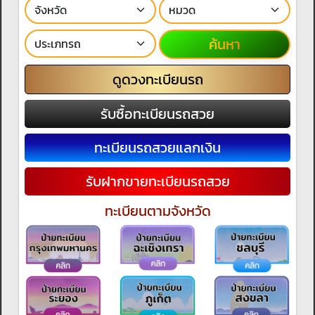
ค้นหา
ดูดวงทะเบียนรถ
รับซื้อทะเบียนรถสวย
ทะเบียนรถสวยแลกเงิน
รับฝากขายทะเบียนรถสวย
ทะเบียนตามจังหวัด