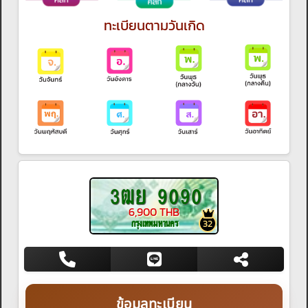
ทะเบียนตามวันเกิด
3ฒย 9090
6,900 THB
กรุงเทพมหานคร
32
ข้อมูลทะเบียน