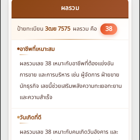
ผลรวม
38
ป้ายทะเบียน
3ฒย
7575
ผลรวม คือ
อาชีพที่เหมาะสม
ผลรวมเลข 38 เหมาะกับอาชีพที่ต้องแข่งขัน
การขาย และการบริหาร เช่น ผู้จัดการ ฝ่ายขาย
นักธุรกิจ เลขนี้ช่วยเสริมพลังความทะเยอทะยาน
และความสำเร็จ
วันเกิดที่ดี
ผลรวมเลข 38 เหมาะกับคนเกิดวันอังคาร และ