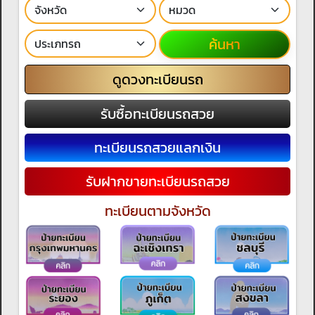
ค้นหา
ดูดวงทะเบียนรถ
รับซื้อทะเบียนรถสวย
ทะเบียนรถสวยแลกเงิน
รับฝากขายทะเบียนรถสวย
ทะเบียนตามจังหวัด