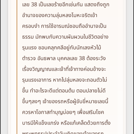
เลข 38 เป็นเลขร้ายอีกเช่นกัน แสดงถึงถูก
อำนาจของความลุ่มหลงโมหะจริตเข้า
ครอบงำ การใช้อารมณ์ชอบถืออำนาจเป็น
ธรรม มักพบกับความผันผวนในชีวิตอย่าง
รุนแรง ชอบคลุกคลีอยู่กับนักเลงหัวไม้
ตำรวจ อันธพาล บุคคลเลข 38 ต้องระวัง
เรื่องวิญญาณและเจ้าที่เจ้าทางค่อนข้างจะ
รุนแรงเอาการ หากไปลุ่มหลงจะถอนตัวไม่
ขึ้น ทำอะไรจะดีแต่ตอนต้น ตอนปลายไม่ดี
ขึ้นๆลงๆ เจ้าของรถหรือผู้ขับขี่หมายเลขนี้
ควรหาโอกาสทำบุญบ่อยๆ เพื่อเสริมโชค
บารมีให้แข็งแกร่ง หรือแก้เคล็ดด้วยการตั้ง
พระพุทธรูปประจำวันเกิดของเจ้าของรถ