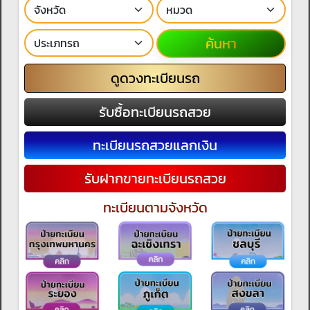
ค้นหา
ดูดวงทะเบียนรถ
รับซื้อทะเบียนรถสวย
ทะเบียนรถสวยแลกเงิน
รับฝากขายทะเบียนรถสวย
ทะเบียนตามจังหวัด