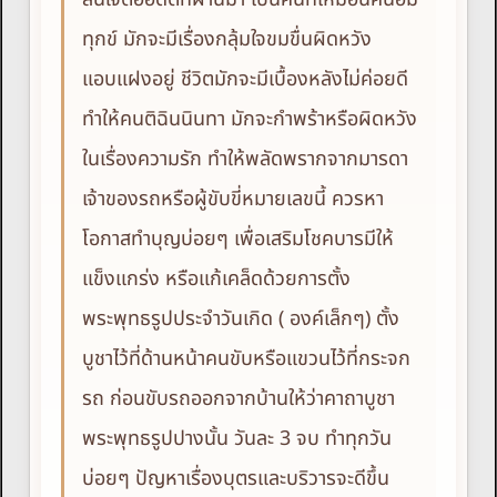
ทุกข์ มักจะมีเรื่องกลุ้มใจขมขื่นผิดหวัง
แอบแฝงอยู่ ชีวิตมักจะมีเบื้องหลังไม่ค่อยดี
ทำให้คนติฉินนินทา มักจะกำพร้าหรือผิดหวัง
ในเรื่องความรัก ทำให้พลัดพรากจากมารดา
เจ้าของรถหรือผู้ขับขี่หมายเลขนี้ ควรหา
โอกาสทำบุญบ่อยๆ เพื่อเสริมโชคบารมีให้
แข็งแกร่ง หรือแก้เคล็ดด้วยการตั้ง
พระพุทธรูปประจำวันเกิด ( องค์เล็กๆ) ตั้ง
บูชาไว้ที่ด้านหน้าคนขับหรือแขวนไว้ที่กระจก
รถ ก่อนขับรถออกจากบ้านให้ว่าคาถาบูชา
พระพุทธรูปปางนั้น วันละ 3 จบ ทำทุกวัน
บ่อยๆ ปัญหาเรื่องบุตรและบริวารจะดีขึ้น