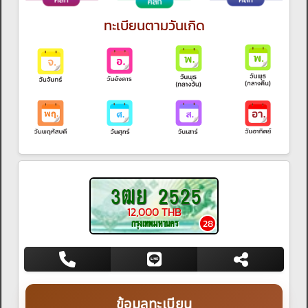
ทะเบียนตามวันเกิด
3ฒย 2525
12,000 THB
กรุงเทพมหานคร
28
ข้อมูลทะเบียน