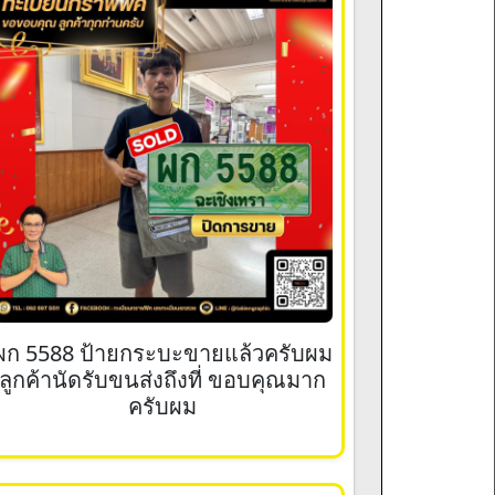
ผก 5588 ป้ายกระบะขายแล้วครับผม
ลูกค้านัดรับขนส่งถึงที่ ขอบคุณมาก
ครับผม