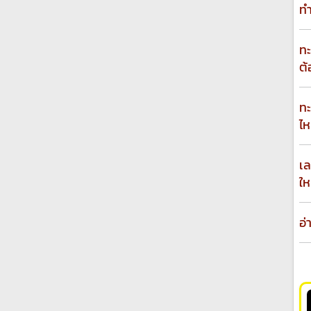
ทำ
ทะ
ต้
ทะ
ไ
เล
ให
อ่