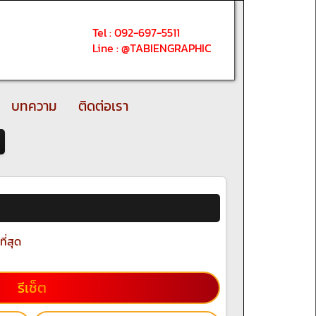
Tel : 092-697-5511
Line : @TABIENGRAPHIC
บทความ
ติดต่อเรา
ี่สุด
รีเช็ต