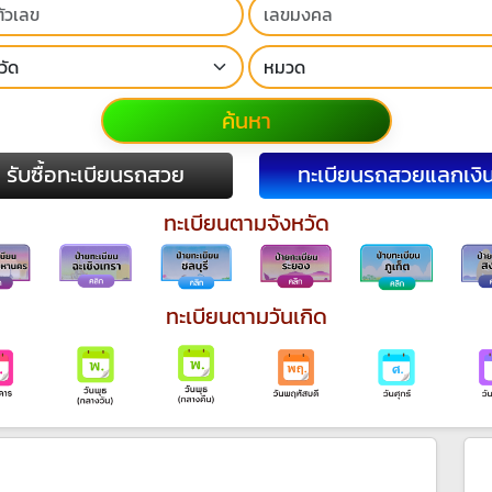
ค้นหา
รับซื้อทะเบียนรถสวย
ทะเบียนรถสวยแลกเงิ
ทะเบียนตามจังหวัด
ทะเบียนตามวันเกิด