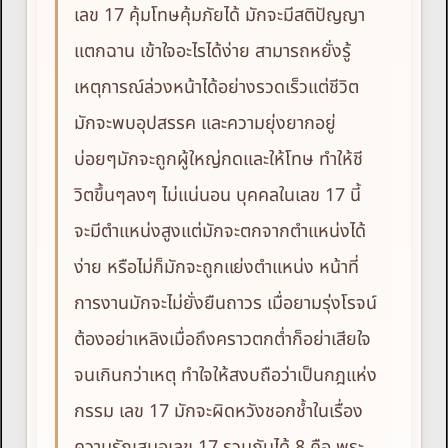
เลข 17 คุ้มโทษคุ้มภัยได้ มักจะมีสติปัญญา
แตกฉาน เข้าใจอะไรได้ง่าย สามารถหยั่งรู้
เหตุการณ์ล่วงหน้าได้อย่างรวดเร็วแต่ชีวิต
มักจะพบอุปสรรค และความยุ่งยากอยู่
บ่อยๆมักจะถูกผู้ใหญ่กดและให้โทษ ทำให้ชี
วิตขึ้นๆลงๆ ไม่แน่นอน บุคคลในเลข 17 นี้
จะมีตำแหน่งสูงแต่มักจะตกจากตำแหน่งได้
ง่าย หรือไม่ก็มักจะถูกแย่งตำแหน่ง หน้าที่
การงานมักจะไม่ยั่งยืนถาวร เมื่อยามรุ่งโรจน์
ต้องอย่าเหลิงเมื่อถึงคราวตกต่ำก็อย่าเสียใจ
จนเกินกว่าเหตุ ทำใจให้สงบถือว่าเป็นกฎแห่ง
กรรม เลข 17 มักจะผิดหวังชอกช้ำในเรื่อง
ความรักเสมอเลข 17 รวมกันได้ 8 คือ พระ