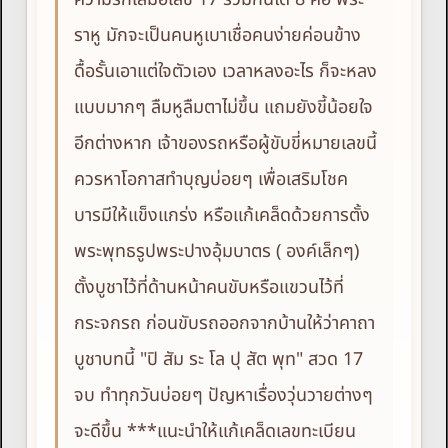
ราหู มักจะเป็นคนหูเบาเชื่อคนง่ายค่อนข้าง
ดื้อรั้นเอาแต่ใจตัวเอง เวลาหลงอะไร ก็จะหลง
แบบมากๆ ลืมหูลืมตาไม่ขึ้น แถมยังขี้น้อยใจ
อีกต่างหาก เจ้าของรถหรือผู้ขับขี่หมายเลขนี้
ควรหาโอกาสทำบุญบ่อยๆ เพื่อเสริมโชค
บารมีให้แข็งแกร่ง หรือแก้เคล็ดด้วยการตั้ง
พระพุทธรูปพระปางอุ้มบาตร ( องค์เล็กๆ)
ตั้งบูชาไว้ที่ด้านหน้าคนขับหรือแขวนไว้ที่
กระจกรถ ก่อนขับรถออกจากบ้านให้ว่าคาถา
บูชาบทนี้ "ปิ สัม ระ โล ปุ สัต พุท" สวด 17
จบ ทำทุกวันบ่อยๆ ปัญหาเรื่องวุ่นวายต่างๆ
จะดีขึ้น ***แนะนำให้แก้เคล็ดเลขทะเบียน