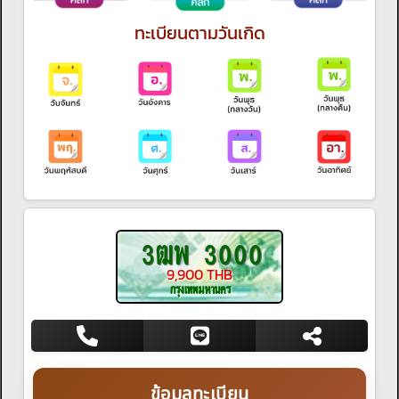
ทะเบียนตามวันเกิด
3ฒพ 3000
9,900 THB
กรุงเทพมหานคร
ข้อมูลทะเบียน