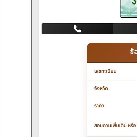
ข้
เลขทะเบียน
จังหวัด
ราคา
สอบถามเพิ่มเติม หรือ สั