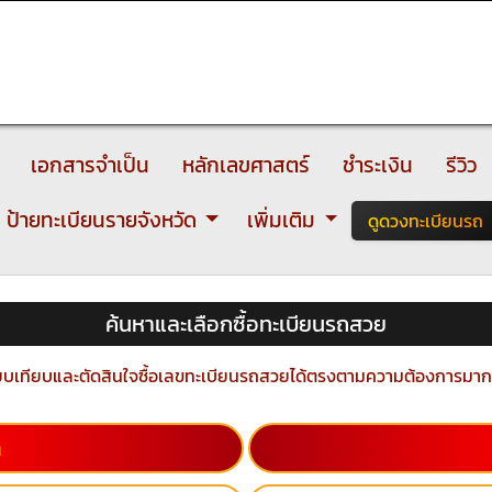
เอกสารจำเป็น
หลักเลขศาสตร์
ชำระเงิน
รีวิว
ป้ายทะเบียนรายจังหวัด
เพิ่มเติม
ดูดวงทะเบียนรถ
ค้นหาและเลือกซื้อทะเบียนรถสวย
ยบเทียบและตัดสินใจซื้อเลขทะเบียนรถสวยได้ตรงตามความต้องการมากท
ล