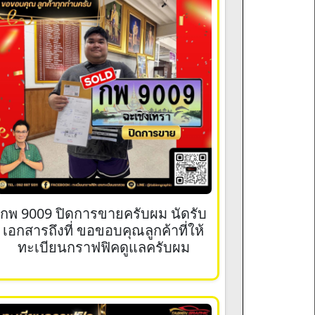
กพ 9009 ปิดการขายครับผม นัดรับ
เอกสารถึงที่ ขอขอบคุณลูกค้าที่ให้
ทะเบียนกราฟฟิคดูแลครับผม