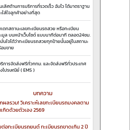
็นเลิศด้านการบริการที่รวดเร็ว ฉับไว ได้มาตราฐาน
ะใส่ใจลูกค้าอย่างที่สุด
พเดทสถานะเลขทะเบียนรถสวย หรือทะเบียน
ะมูล บนหน้าเว็บไซด์ แบบนาทีต่อนาที ตลอด24ชม.
งมั่นใจได้ว่าทะเบียนรถสวยทุกป้ายนั้นอยู่ในสถานะ
้อมขาย
บริการจัดส่งฟรีทั่วกทม. และจัดส่งฟรีทั่วประเทศ
งไปรษณีย์ ( EMS )
บทความ
็กผลรวม! วิเคราะห์เลขทะเบียนรถมงคลตาม
นเกิดด้วยตัวเอง 2569
มต่อทะเบียนรถยนต์ ทะเบียนรถขาดเกิน 2 ปี