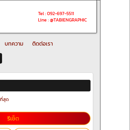
Tel : 092-697-5511
Line : @TABIENGRAPHIC
บทความ
ติดต่อเรา
ี่สุด
รีเช็ต