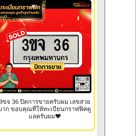
3ขจ 36 ปิดการขายครับผม เลขสวย
มาก ขอบคุณที่ให้ทะเบียนกราฟฟิคดู
แลครับผม❤️