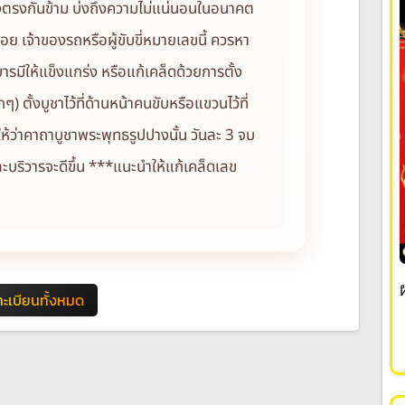
นทางตรงกันข้าม บ่งถึงความไม่แน่นอนในอนาคต
อย เจ้าของรถหรือผู้ขับขี่หมายเลขนี้ ควรหา
รมีให้แข็งแกร่ง หรือแก้เคล็ดด้วยการตั้ง
) ตั้งบูชาไว้ที่ด้านหน้าคนขับหรือแขวนไว้ที่
ว่าคาถาบูชาพระพุทธรูปปางนั้น วันละ 3 จบ
ะบริวารจะดีขึ้น ***แนะนำให้แก้เคล็ดเลข
ทะเบียนทั้งหมด