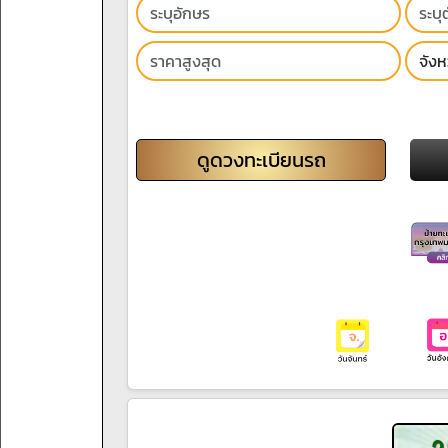
ดูดวงทะเบียนรถ
3