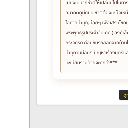
เบี่ยงเบนวิถีชีวิตให้เปลี่ยนไปใ
อนาคตดูมืดมน ชีวิตต้องเหน็จเหนื่
โอกาสทำบุญบ่อยๆ เพื่อเสริมโชคบา
พระพุทธรูปประจำวันเกิด ( องค์เล็กๆ
กระจกรถ ก่อนขับรถออกจากบ้านให้
ทำทุกวันบ่อยๆ ปัญหาเรื่องบุตรแล
ทะเบียนร่วมด้วยจะดีกว่า***
ดู