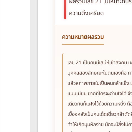
ผลรวมเลข 21 ไม่เหมาะกับรถ
ความตึงเครียด
ความหมายผลรวม
เลข 21 เป็นคนมีเสน่ห์เข้าสังคม ม
บุคคลสองลักษณะในตนเองคือ กา
แล้วสภาพภายในเป็นคนกล้าแข็ง เร
แนบเนียน ยากที่ใครจะอ่านใจได้ จ
เดียวกันก็แฝงไว้ด้วยความหยิ่ง ถื
เบื้องหลังเป็นคนเด็ดเดี่ยวกล้าตั
ทำให้เกิดมุมหักง่าย มักจะมีสิ่งไ