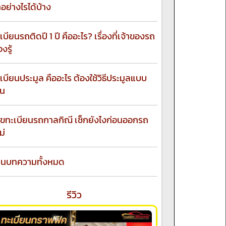
อย่างไรได้บ้าง
เบียนรถติดปี 1 ปี คืออะไร? เรื่องที่เจ้าของรถ
องรู้
เบียนประมูล คืออะไร ต้องใช้วิธีประมูลแบบ
หน
ขทะเบียนรถกาลกิณี เช็กยังไงก่อนออกรถ
ม่
านบทความทั้งหมด
รีวิว