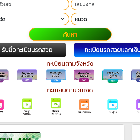
ค้นหา
รับซื้อทะเบียนรถสวย
ทะเบียนรถสวยแลกเงิ
ทะเบียนตามจังหวัด
ทะเบียนตามวันเกิด
ฒณ 4411