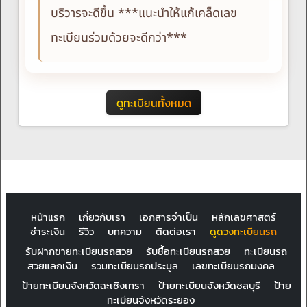
บริวารจะดีขึ้น ***แนะนำให้แก้เคล็ดเลข
ทะเบียนร่วมด้วยจะดีกว่า***
ดูทะเบียนทั้งหมด
หน้าแรก
เกี่ยวกับเรา
เอกสารจำเป็น
หลักเลขศาสตร์
ชำระเงิน
รีวิว
บทความ
ติดต่อเรา
ดูดวงทะเบียนรถ
รับฝากขายทะเบียนรถสวย
รับซื้อทะเบียนรถสวย
ทะเบียนรถ
สวยแลกเงิน
รวมทะเบียนรถประมูล
เลขทะเบียนรถมงคล
ป้ายทะเบียนจังหวัดฉะเชิงเทรา
ป้ายทะเบียนจังหวัดชลบุรี
ป้าย
ทะเบียนจังหวัดระยอง