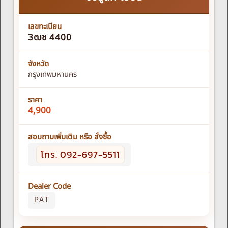
เลขทะเบียน
3ฒช 4400
จังหวัด
กรุงเทพมหานคร
ราคา
4,900
สอบถามเพิ่มเติม หรือ สั่งซื้อ
โทร. 092-697-5511
Dealer Code
PAT