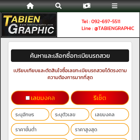
Tel : 092-697-5511
Line : @TABIENGRAPHIC
ค้นหาและเลือกซื้อทะเบียนรถสวย
เปรียบเทียบและตัดสินใจซื้อเลขทะเบียนรถสวยได้ตรงตาม
ความต้องการมากที่สุด
เลขมงคล
รีเช็ต