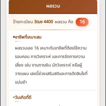
ผลรวม
16
ป้ายทะเบียน
3ฒช
4400
ผลรวม คือ
อาชีพที่เหมาะสม
ผลรวมเลข 16 เหมาะกับอาชีพที่ต้องใช้ความ
รอบคอบ การวิเคราะห์ และการจัดการความ
เสี่ยง เช่น งานการเงิน นักวิเคราะห์ หรือผู้
วางแผน เลขนี้ช่วยเสริมสติและการตัดสินใจที่
แม่นยำ
วันเกิดที่ดี