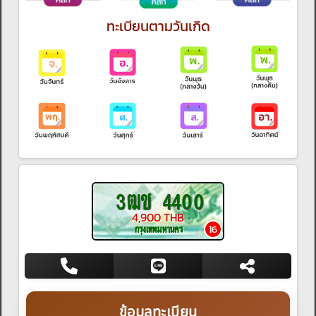
ทะเบียนตามวันเกิด
3ฒช 4400
4,900 THB
กรุงเทพมหานคร
16
ข้อมูลทะเบียน