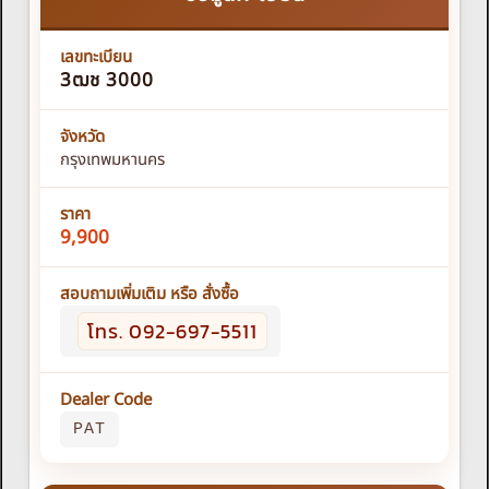
เลขทะเบียน
3ฒช 3000
จังหวัด
กรุงเทพมหานคร
ราคา
9,900
สอบถามเพิ่มเติม หรือ สั่งซื้อ
โทร. 092-697-5511
Dealer Code
PAT