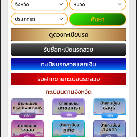
ค้นหา
ดูดวงทะเบียนรถ
รับซื้อทะเบียนรถสวย
ทะเบียนรถสวยแลกเงิน
รับฝากขายทะเบียนรถสวย
ทะเบียนตามจังหวัด