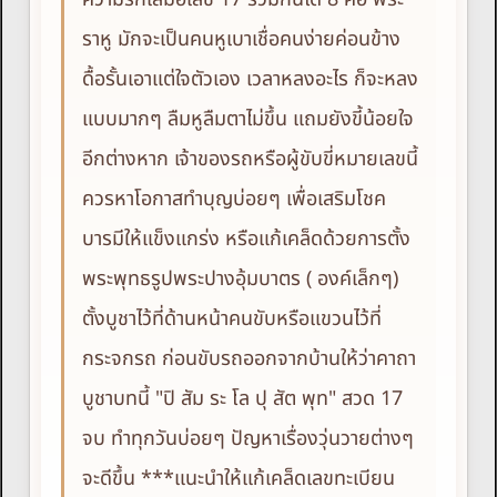
ราหู มักจะเป็นคนหูเบาเชื่อคนง่ายค่อนข้าง
ดื้อรั้นเอาแต่ใจตัวเอง เวลาหลงอะไร ก็จะหลง
แบบมากๆ ลืมหูลืมตาไม่ขึ้น แถมยังขี้น้อยใจ
อีกต่างหาก เจ้าของรถหรือผู้ขับขี่หมายเลขนี้
ควรหาโอกาสทำบุญบ่อยๆ เพื่อเสริมโชค
บารมีให้แข็งแกร่ง หรือแก้เคล็ดด้วยการตั้ง
พระพุทธรูปพระปางอุ้มบาตร ( องค์เล็กๆ)
ตั้งบูชาไว้ที่ด้านหน้าคนขับหรือแขวนไว้ที่
กระจกรถ ก่อนขับรถออกจากบ้านให้ว่าคาถา
บูชาบทนี้ "ปิ สัม ระ โล ปุ สัต พุท" สวด 17
จบ ทำทุกวันบ่อยๆ ปัญหาเรื่องวุ่นวายต่างๆ
จะดีขึ้น ***แนะนำให้แก้เคล็ดเลขทะเบียน