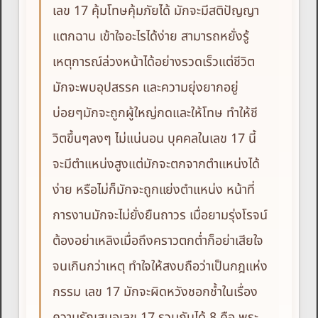
เลข 17 คุ้มโทษคุ้มภัยได้ มักจะมีสติปัญญา
แตกฉาน เข้าใจอะไรได้ง่าย สามารถหยั่งรู้
เหตุการณ์ล่วงหน้าได้อย่างรวดเร็วแต่ชีวิต
มักจะพบอุปสรรค และความยุ่งยากอยู่
บ่อยๆมักจะถูกผู้ใหญ่กดและให้โทษ ทำให้ชี
วิตขึ้นๆลงๆ ไม่แน่นอน บุคคลในเลข 17 นี้
จะมีตำแหน่งสูงแต่มักจะตกจากตำแหน่งได้
ง่าย หรือไม่ก็มักจะถูกแย่งตำแหน่ง หน้าที่
การงานมักจะไม่ยั่งยืนถาวร เมื่อยามรุ่งโรจน์
ต้องอย่าเหลิงเมื่อถึงคราวตกต่ำก็อย่าเสียใจ
จนเกินกว่าเหตุ ทำใจให้สงบถือว่าเป็นกฎแห่ง
กรรม เลข 17 มักจะผิดหวังชอกช้ำในเรื่อง
ความรักเสมอเลข 17 รวมกันได้ 8 คือ พระ