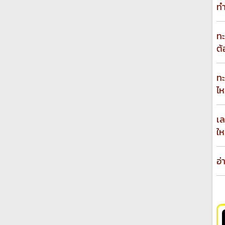
ทำ
ทะ
ต้
ทะ
ไ
เล
ให
อ่