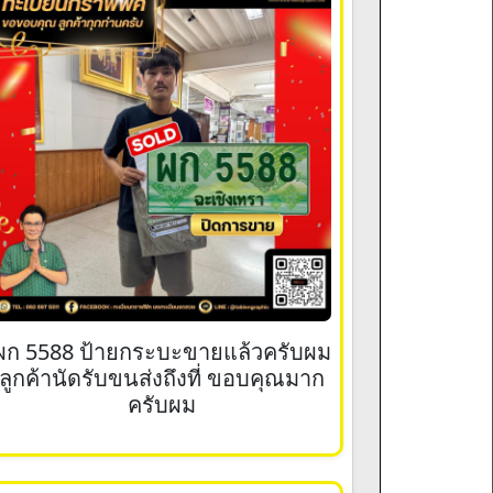
ผก 5588 ป้ายกระบะขายแล้วครับผม
ลูกค้านัดรับขนส่งถึงที่ ขอบคุณมาก
ครับผม