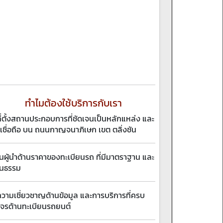
ทำไมต้องใช้บริการกับเรา
ที่ตั้งสถานประกอบการที่ชัดเจนเป็นหลักแหล่ง และ
าเชื่อถือ บน ถนนกาญจนาภิเษก เขต ตลิ่งชัน
็นผู้นำด้านราคาของทะเบียนรถ ที่มีมาตราฐาน และ
็นธรรม
ความเชี่ยวชาญด้านข้อมูล และการบริการที่ครบ
จรด้านทะเบียนรถยนต์