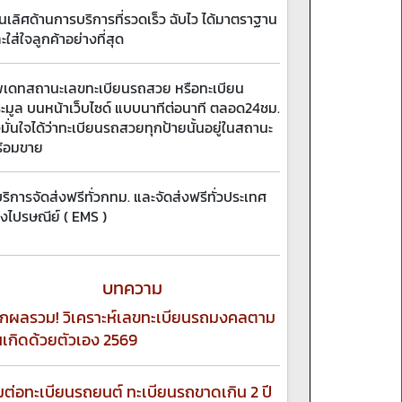
็นเลิศด้านการบริการที่รวดเร็ว ฉับไว ได้มาตราฐาน
ะใส่ใจลูกค้าอย่างที่สุด
พเดทสถานะเลขทะเบียนรถสวย หรือทะเบียน
ะมูล บนหน้าเว็บไซด์ แบบนาทีต่อนาที ตลอด24ชม.
งมั่นใจได้ว่าทะเบียนรถสวยทุกป้ายนั้นอยู่ในสถานะ
้อมขาย
บริการจัดส่งฟรีทั่วกทม. และจัดส่งฟรีทั่วประเทศ
งไปรษณีย์ ( EMS )
บทความ
็กผลรวม! วิเคราะห์เลขทะเบียนรถมงคลตาม
นเกิดด้วยตัวเอง 2569
มต่อทะเบียนรถยนต์ ทะเบียนรถขาดเกิน 2 ปี