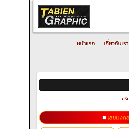
หน้าแรก
เกี่ยวกับเรา
เปรี
เลขมงค