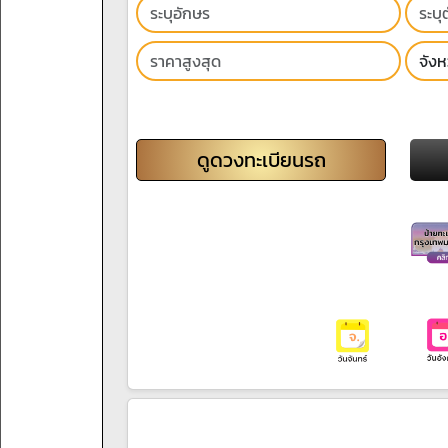
ดูดวงทะเบียนรถ