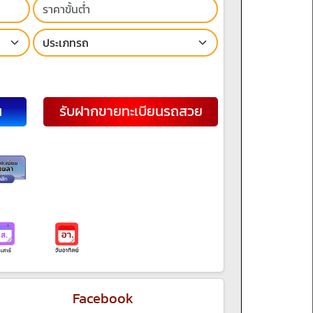
น
รับฝากขายทะเบียนรถสวย
Facebook