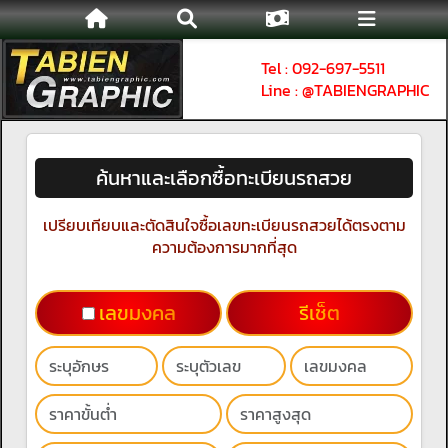
Tel : 092-697-5511
Line : @TABIENGRAPHIC
ค้นหาและเลือกซื้อทะเบียนรถสวย
เปรียบเทียบและตัดสินใจซื้อเลขทะเบียนรถสวยได้ตรงตาม
ความต้องการมากที่สุด
เลขมงคล
รีเช็ต