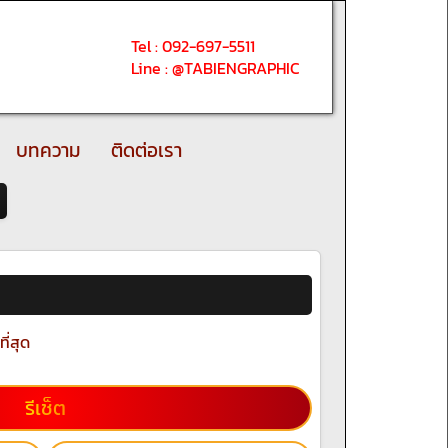
Tel : 092-697-5511
Line : @TABIENGRAPHIC
บทความ
ติดต่อเรา
ี่สุด
รีเช็ต