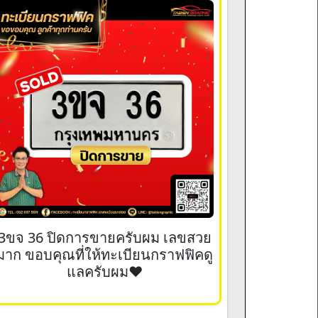
3ขจ 36 ปิดการขายครับผม เลขสวย
มาก ขอบคุณที่ให้ทะเบียนกราฟฟิคดู
แลครับผม❤️