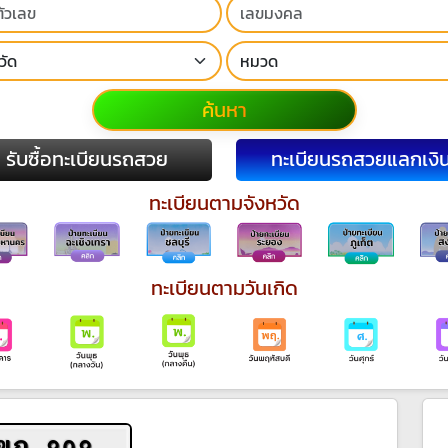
ค้นหา
รับซื้อทะเบียนรถสวย
ทะเบียนรถสวยแลกเงิ
ทะเบียนตามจังหวัด
ทะเบียนตามวันเกิด
1ขก 898