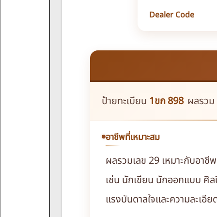
Dealer Code
ป้ายทะเบียน
1ขก
898
ผลรวม 
อาชีพที่เหมาะสม
ผลรวมเลข 29 เหมาะกับอาชีพ
เช่น นักเขียน นักออกแบบ ศิลปิ
แรงบันดาลใจและความละเอีย