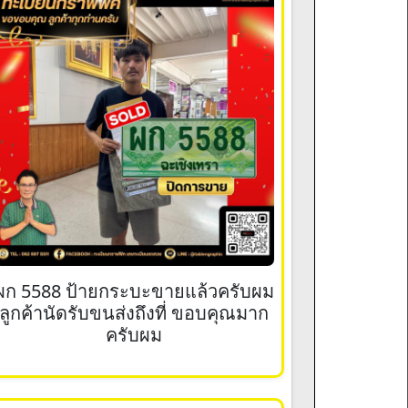
ผก 5588 ป้ายกระบะขายแล้วครับผม
ลูกค้านัดรับขนส่งถึงที่ ขอบคุณมาก
ครับผม