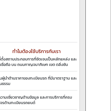
ทำไมต้องใช้บริการกับเรา
ที่ตั้งสถานประกอบการที่ชัดเจนเป็นหลักแหล่ง และ
าเชื่อถือ บน ถนนกาญจนาภิเษก เขต ตลิ่งชัน
็นผู้นำด้านราคาของทะเบียนรถ ที่มีมาตราฐาน และ
็นธรรม
ความเชี่ยวชาญด้านข้อมูล และการบริการที่ครบ
จรด้านทะเบียนรถยนต์