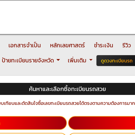
เอกสารจำเป็น
หลักเลขศาสตร์
ชำระเงิน
รีวิว
ป้ายทะเบียนรายจังหวัด
เพิ่มเติม
ดูดวงทะเบียนรถ
ค้นหาและเลือกซื้อทะเบียนรถสวย
ยบเทียบและตัดสินใจซื้อเลขทะเบียนรถสวยได้ตรงตามความต้องการมากท
ล