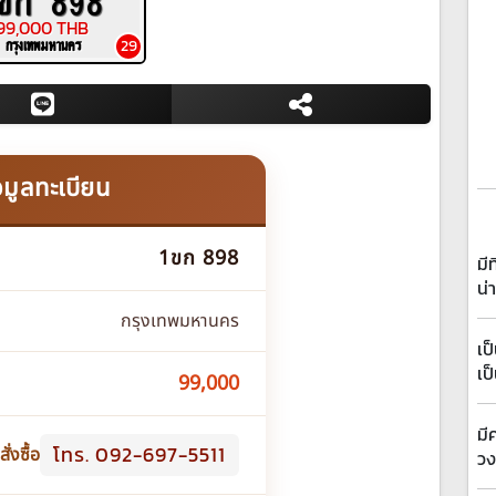
99,000 THB
กรุงเทพมหานคร
29
อมูลทะเบียน
1ขก 898
มี
น่
กรุงเทพมหานคร
เป
เป
99,000
มี
โทร. 092-697-5511
่งซื้อ
วง