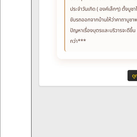
ประจำวันเกิด ( องค์เล็กๆ) ตั้งบูช
ขับรถออกจากบ้านให้ว่าคาถาบูชาพ
ปัญหาเรื่องบุตรและบริวารจะดีขึ้
กว่า***
ดู