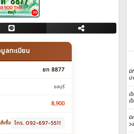
8,900 THB
ชลบุรี
39
อมูลทะเบียน
ยท 8877
มี
น่
ชลบุรี
เป
เป
8,900
มี
โทร. 092-697-5511
่งซื้อ
วง