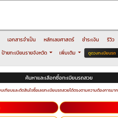
เอกสารจำเป็น
หลักเลขศาสตร์
ชำระเงิน
รีวิว
ป้ายทะเบียนรายจังหวัด
เพิ่มเติม
ดูดวงทะเบียนรถ
ค้นหาและเลือกซื้อทะเบียนรถสวย
ยบเทียบและตัดสินใจซื้อเลขทะเบียนรถสวยได้ตรงตามความต้องการมากท
ล