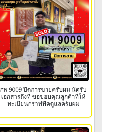
กพ 9009 ปิดการขายครับผม นัดรับ
เอกสารถึงที่ ขอขอบคุณลูกค้าที่ให้
ทะเบียนกราฟฟิคดูแลครับผม