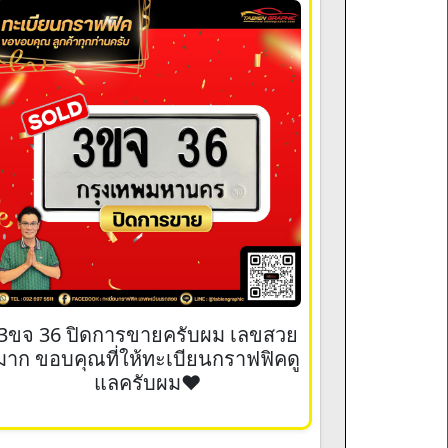
3ขจ 36 ปิดการขายครับผม เลขสวย
มาก ขอบคุณที่ให้ทะเบียนกราฟฟิคดู
แลครับผม❤️