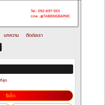
Tel : 092-697-5511
Line : @TABIENGRAPHIC
บทความ
ติดต่อเรา
ี่สุด
รีเช็ต