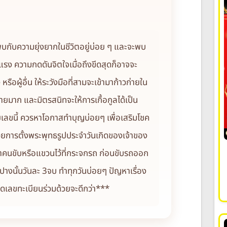
บกับความยุ่งยากในชีวิตอยู่บ่อย ๆ และจะพบ
รง ความกดดันจิตใจเมื่อถึงขีดสุดก็อาจจะ
หรือผู้อื่น ให้ระวังมือที่สามจะเข้ามาก้าวก่ายใน
ายมาก และมิตรสนิทจะให้การเกื้อกูลได้เป็น
มายเลขนี้ ควรหาโอกาสทำบุญบ่อยๆ เพื่อเสริมโชค
้วยการตั้งพระพุทธรูปประจำวันเกิดของเจ้าของ
นหน้าคนขับหรือแขวนไว้ที่กระจกรถ ก่อนขับรถออก
ปางนั้นวันละ 3จบ ทำทุกวันบ่อยๆ ปัญหาเรื่อง
ล็ดเลขทะเบียนร่วมด้วยจะดีกว่า***