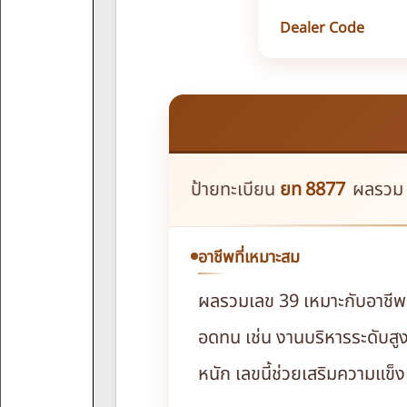
Dealer Code
ป้ายทะเบียน
ยท
8877
ผลรวม 
อาชีพที่เหมาะสม
ผลรวมเลข 39 เหมาะกับอาชีพท
อดทน เช่น งานบริหารระดับสู
หนัก เลขนี้ช่วยเสริมความแข็