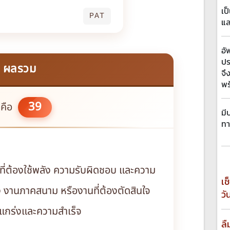
เป
PAT
แล
อั
ปร
ผลรวม
จึ
พร
39
คือ
มี
ทา
ี่ต้องใช้พลัง ความรับผิดชอบ และความ
เช
ง งานภาคสนาม หรืองานที่ต้องตัดสินใจ
วั
งแกร่งและความสำเร็จ
ลื