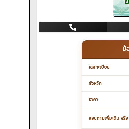
ข้
เลขทะเบียน
จังหวัด
ราคา
สอบถามเพิ่มเติม หรือ สั