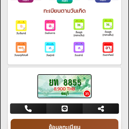
ทะเบียนตามวันเกิด
ยท 8855
8,900 THB
ชลบุรี
35
ข้อมูลทะเบียน