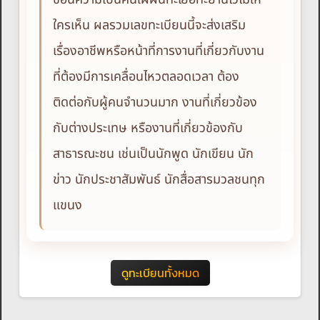
ใครเห็น ผลรวมเลขทะเบียนนี้จะส่งเสริม
เรื่องอาชีพหรือหน้าที่การงานที่เกี่ยวกับงาน
ที่ต้องมีการเคลื่อนไหวตลอดเวลา ต้อง
ติดต่อกับผู้คนจำนวนมาก งานที่เกี่ยวข้อง
กับต่างประเทษ หรืองานที่เกี่ยวข้องกับ
สาธารณะชน เช่นเป็นนักพูด นักเขียน นัก
ข่าว นักประชาสัมพันธ์ นักสื่อสารมวลชนทุก
แขนง
ดูทะเบียนทั้งหมด