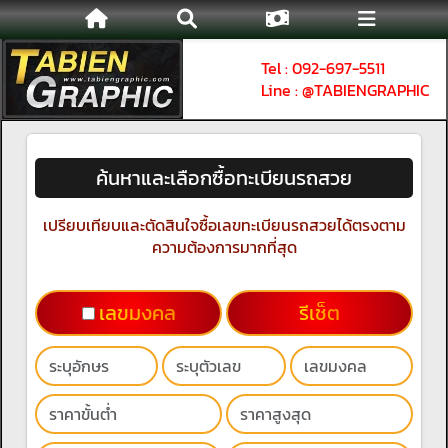
Tel : 092-697-5511
Line : @TABIENGRAPHIC
ค้นหาและเลือกซื้อทะเบียนรถสวย
เปรียบเทียบและตัดสินใจซื้อเลขทะเบียนรถสวยได้ตรงตาม
ความต้องการมากที่สุด
เลขมงคล
รีเช็ต