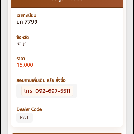
เลขทะเบียน
ยท 7799
จังหวัด
ชลบุรี
ราคา
15,000
สอบถามเพิ่มเติม หรือ สั่งซื้อ
โทร. 092-697-5511
Dealer Code
PAT