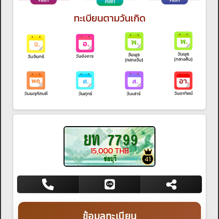
ทะเบียนตามวันเกิด
ยท 7799
15,000 THB
ชลบุรี
41
ข้อมูลทะเบียน