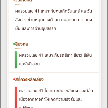
วันเกิดที่ดี
ผลรวมเลข 41 เหมาะกับคนเกิดวันเสาร์ และวัน
อังคาร ช่วยหนุนดวงด้านความอดทน ความมุ่ง
มั่น และการผ่านอุปสรรค
สีมงคล
ผลรวมเลข 41 เหมาะกับรถสีเทา สีขาว สีเงิน
และสีฟ้าอ่อน
สีที่ควรหลีกเลี่ยง
ผลรวมเลข 41 ไม่เหมาะกับรถสีแดง และสีส้ม
เนื่องจากอาจทำให้เกิดความเร่งรีบและ