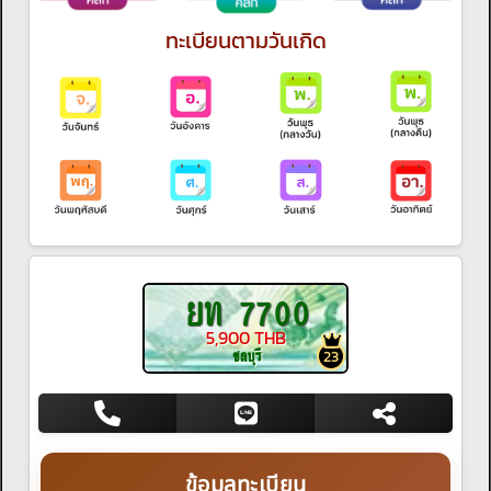
ทะเบียนตามวันเกิด
ยท 7700
5,900 THB
ชลบุรี
23
ข้อมูลทะเบียน