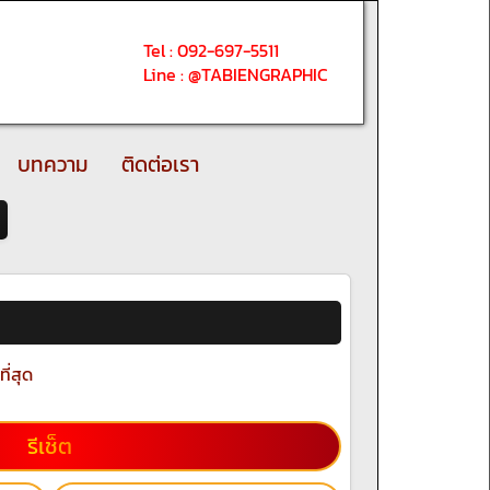
Tel : 092-697-5511
Line : @TABIENGRAPHIC
บทความ
ติดต่อเรา
ี่สุด
รีเช็ต