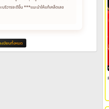
ะบริวารจะดีขึ้น ***แนะนำให้แก้เคล็ดเลข
ทะเบียนทั้งหมด