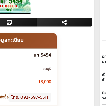
13,000 THB
ชลบุรี
อมูลทะเบียน
ยท 5454
มี
น่
ชลบุรี
เป
เป
13,000
มี
โทร. 092-697-5511
่งซื้อ
วง