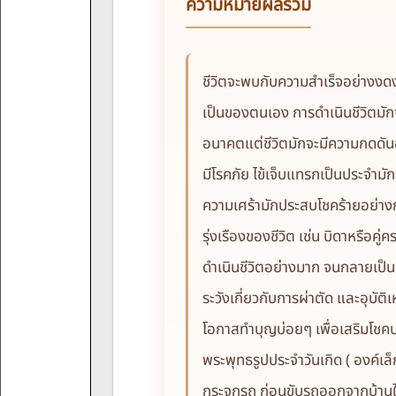
ความหมายผลรวม
ชีวิตจะพบกับความสำเร็จอย่างงด
เป็นของตนเอง การดำเนินชีวิตมักจ
อนาคตแต่ชีวิตมักจะมีความกดดัน
มีโรคภัย ไข้เจ็บแทรกเป็นประจำม
ความเศร้ามักประสบโชคร้ายอย่างกะ
รุ่งเรืองของชีวิต เช่น บิดาหรือค
ดำเนินชีวิตอย่างมาก จนกลายเป็นค
ระวังเกี่ยวกับการผ่าตัด และอุบัติ
โอกาสทำบุญบ่อยๆ เพื่อเสริมโชคบา
พระพุทธรูปประจำวันเกิด ( องค์เล็กๆ
กระจกรถ ก่อนขับรถออกจากบ้านให้