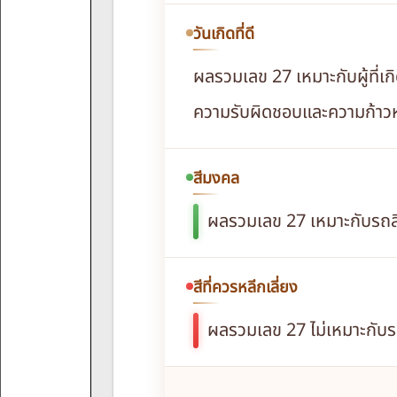
วันเกิดที่ดี
ผลรวมเลข 27 เหมาะกับผู้ที่เก
ความรับผิดชอบและความก้าวห
สีมงคล
ผลรวมเลข 27 เหมาะกับรถสีฟ
สีที่ควรหลีกเลี่ยง
ผลรวมเลข 27 ไม่เหมาะกับร