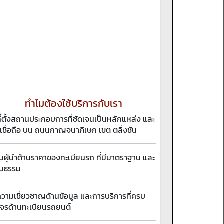
ทำไมต้องใช้บริการกับเรา
ที่ตั้งสถานประกอบการที่ชัดเจนเป็นหลักแหล่ง และ
าเชื่อถือ บน ถนนกาญจนาภิเษก เขต ตลิ่งชัน
็นผู้นำด้านราคาของทะเบียนรถ ที่มีมาตราฐาน และ
็นธรรม
ความเชี่ยวชาญด้านข้อมูล และการบริการที่ครบ
จรด้านทะเบียนรถยนต์