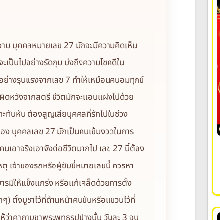
งาม บุคคลหมายเลข 27 มักจะมีความคิดเห็น
ะเป็นไปอย่างรัดกุม บ่งถึงความโชคดีใน
อย่างรุนแรงจากเลข 7 ทำให้เหมือนคนอมทุกข์
ักผิดหวังจากสตรี ชีวิตมักจะแอบแฝงไปด้วย
ทันหัน ต้องสูญเสียบุคคลที่รักไปในช่วง
ู่ครอง บุคคลเลข 27 มักเป็นคนเข้มงวดในการ
นเอาจริงเอาจังต่อชีวิตมากไป เลข 27 นี้ต้อง
เหตุ เจ้าของรถหรือผู้ขับขี่หมายเลขนี้ ควรหา
รมีให้แข็งแกร่ง หรือแก้เคล็ดด้วยการตั้ง
) ตั้งบูชาไว้ที่ด้านหน้าคนขับหรือแขวนไว้ที่
ว่าคาถาบูชาพระพุทธรูปปางนั้น วันละ 3 จบ