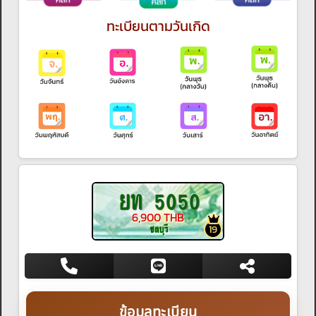
ทะเบียนตามวันเกิด
ยท 5050
6,900 THB
ชลบุรี
19
ข้อมูลทะเบียน