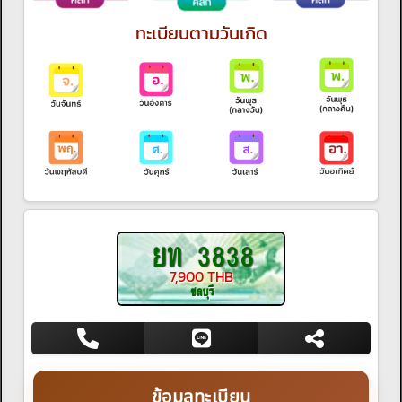
ทะเบียนตามวันเกิด
ยท 3838
7,900 THB
ชลบุรี
ข้อมูลทะเบียน