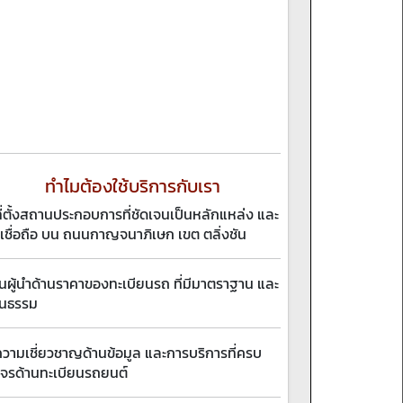
ทำไมต้องใช้บริการกับเรา
ที่ตั้งสถานประกอบการที่ชัดเจนเป็นหลักแหล่ง และ
าเชื่อถือ บน ถนนกาญจนาภิเษก เขต ตลิ่งชัน
็นผู้นำด้านราคาของทะเบียนรถ ที่มีมาตราฐาน และ
็นธรรม
ความเชี่ยวชาญด้านข้อมูล และการบริการที่ครบ
จรด้านทะเบียนรถยนต์