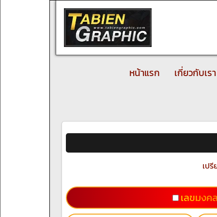
หน้าแรก
เกี่ยวกับเรา
เปรี
เลขมงค