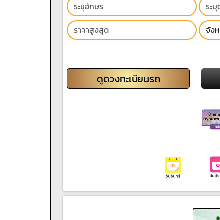
ดูดวงทะเบียนรถ