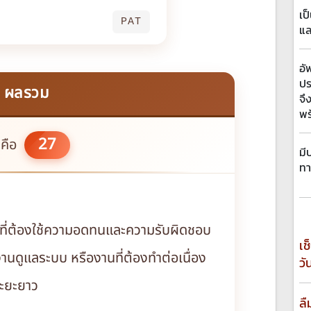
เป
PAT
แล
อั
ปร
ผลรวม
จึ
พร
27
คือ
มี
ทา
ที่ต้องใช้ความอดทนและความรับผิดชอบ
เช
นดูแลระบบ หรืองานที่ต้องทำต่อเนื่อง
วั
ระยะยาว
ลื