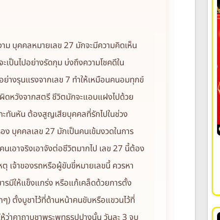
งาม บุคคลหมายเลข 27 มักจะมีความคิดเห็น
ะเป็นไปอย่างรัดกุม บ่งถึงความโชคดีใน
อย่างรุนแรงจากเลข 7 ทำให้เหมือนคนอมทุกข์
ักผิดหวังจากสตรี ชีวิตมักจะแอบแฝงไปด้วย
ทันหัน ต้องสูญเสียบุคคลที่รักไปในช่วง
ู่ครอง บุคคลเลข 27 มักเป็นคนเข้มงวดในการ
นเอาจริงเอาจังต่อชีวิตมากไป เลข 27 นี้ต้อง
เหตุ เจ้าของรถหรือผู้ขับขี่หมายเลขนี้ ควรหา
รมีให้แข็งแกร่ง หรือแก้เคล็ดด้วยการตั้ง
) ตั้งบูชาไว้ที่ด้านหน้าคนขับหรือแขวนไว้ที่
ว่าคาถาบูชาพระพุทธรูปปางนั้น วันละ 3 จบ