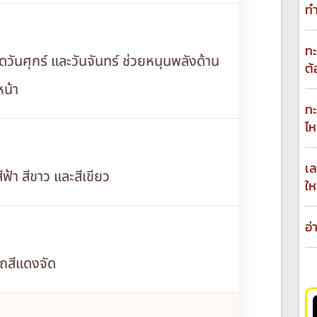
ทำ
ทะ
ิดวันศุกร์ และวันจันทร์ ช่วยหนุนพลังด้าน
ต้
น้า
ทะ
ไ
เล
้า สีขาว และสีเขียว
ให
อ่
ถสีแดงจัด