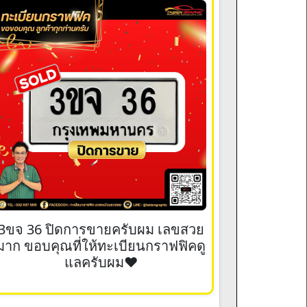
3ขจ 36 ปิดการขายครับผม เลขสวย
มาก ขอบคุณที่ให้ทะเบียนกราฟฟิคดู
แลครับผม❤️