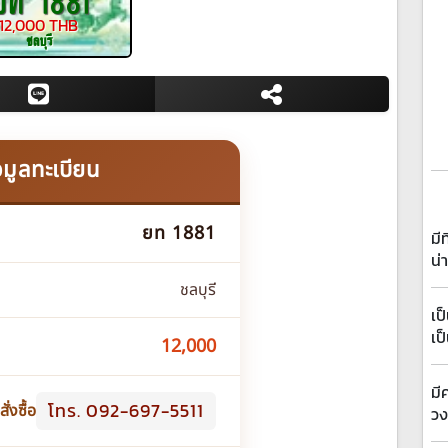
12,000 THB
ชลบุรี
อมูลทะเบียน
ยท 1881
มี
น่
ชลบุรี
เป
เป
12,000
มี
โทร. 092-697-5511
่งซื้อ
วง