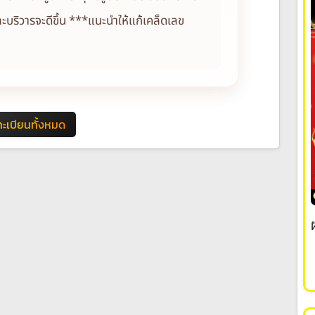
ะบริวารจะดีขึ้น ***แนะนำให้แก้เคล็ดเลข
ทะเบียนทั้งหมด