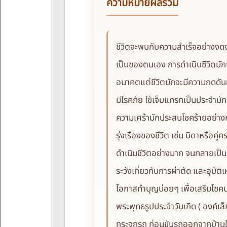
ความหมายผลรวม
ชีวิตจะพบกับความสำเร็จอย่างงด
เป็นของตนเอง การดำเนินชีวิตมักจ
อนาคตแต่ชีวิตมักจะมีความกดดัน
มีโรคภัย ไข้เจ็บแทรกเป็นประจำม
ความเศร้ามักประสบโชคร้ายอย่างกะ
รุ่งเรืองของชีวิต เช่น บิดาหรือค
ดำเนินชีวิตอย่างมาก จนกลายเป็นค
ระวังเกี่ยวกับการผ่าตัด และอุบัติ
โอกาสทำบุญบ่อยๆ เพื่อเสริมโชคบา
พระพุทธรูปประจำวันเกิด ( องค์เล็กๆ
กระจกรถ ก่อนขับรถออกจากบ้านให้