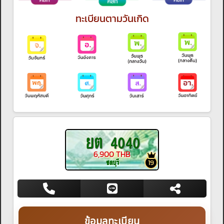
ทะเบียนตามวันเกิด
ยต 4040
6,900 THB
ชลบุรี
19
ข้อมูลทะเบียน