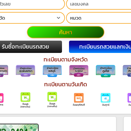
ค้นหา
รับซื้อทะเบียนรถสวย
ทะเบียนรถสวยแลกเงิ
ทะเบียนตามจังหวัด
ทะเบียนตามวันเกิด
ยฉ 3434