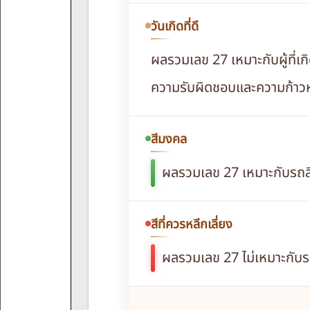
วันเกิดที่ดี
ผลรวมเลข 27 เหมาะกับผู้ที่เก
ความรับผิดชอบและความก้าวห
สีมงคล
ผลรวมเลข 27 เหมาะกับรถสีฟ
สีที่ควรหลีกเลี่ยง
ผลรวมเลข 27 ไม่เหมาะกับร