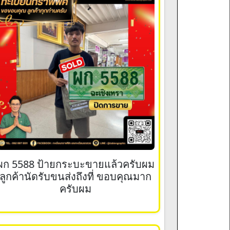
ผก 5588 ป้ายกระบะขายแล้วครับผม
ลูกค้านัดรับขนส่งถึงที่ ขอบคุณมาก
ครับผม