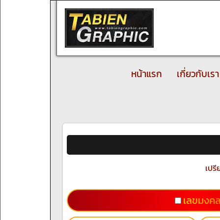
หน้าแรก
เกี่ยวกับเรา
เปรี
เลขมงค