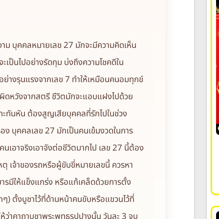
งาม บุคคลหมายเลข 27 มักจะมีความคิดเห็น
ะเป็นไปอย่างรัดกุม บ่งถึงความโชคดีใน
อย่างรุนแรงจากเลข 7 ทำให้เหมือนคนอมทุกข์
ักผิดหวังจากสตรี ชีวิตมักจะแอบแฝงไปด้วย
ทันหัน ต้องสูญเสียบุคคลที่รักไปในช่วง
ู่ครอง บุคคลเลข 27 มักเป็นคนเข้มงวดในการ
นเอาจริงเอาจังต่อชีวิตมากไป เลข 27 นี้ต้อง
เหตุ เจ้าของรถหรือผู้ขับขี่หมายเลขนี้ ควรหา
รมีให้แข็งแกร่ง หรือแก้เคล็ดด้วยการตั้ง
) ตั้งบูชาไว้ที่ด้านหน้าคนขับหรือแขวนไว้ที่
ว่าคาถาบูชาพระพุทธรูปปางนั้น วันละ 3 จบ