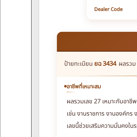
Dealer Code
ป้ายทะเบียน
ยฉ
3434
ผลรวม 
อาชีพที่เหมาะสม
ผลรวมเลข 27 เหมาะกับอาชีพ
เช่น งานราชการ งานองค์กร งา
เลขนี้ช่วยเสริมความมั่นคงใน