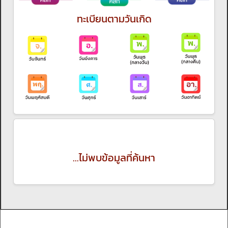
ทะเบียนตามวันเกิด
...ไม่พบข้อมูลที่ค้นหา