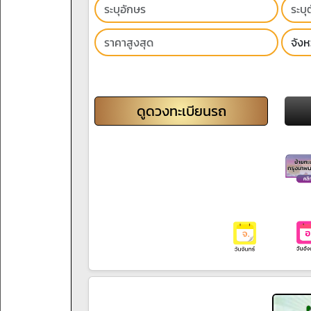
ดูดวงทะเบียนรถ