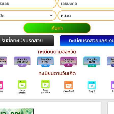
ค้นหา
รับซื้อทะเบียนรถสวย
ทะเบียนรถสวยแลกเงิ
ทะเบียนตามจังหวัด
ทะเบียนตามวันเกิด
ยฉ 2211