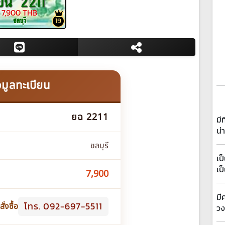
7,900 THB
ชลบุรี
19
อมูลทะเบียน
ยฉ 2211
มี
น่
ชลบุรี
เป
เป
7,900
มี
โทร. 092-697-5511
่งซื้อ
วง