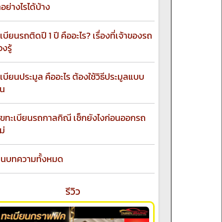
อย่างไรได้บ้าง
เบียนรถติดปี 1 ปี คืออะไร? เรื่องที่เจ้าของรถ
องรู้
เบียนประมูล คืออะไร ต้องใช้วิธีประมูลแบบ
หน
ขทะเบียนรถกาลกิณี เช็กยังไงก่อนออกรถ
ม่
านบทความทั้งหมด
รีวิว