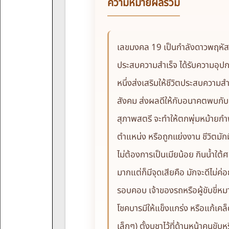
ความหมายผลรวม
เลขมงคล 19 เป็นกำลังดาวพฤหัสบด
ประสบความสำเร็จ ได้รับความอุปก
หนึ่งส่งเสริมให้ชีวิตประสบความสำ
สังคม ส่งผลดีให้กับอนาคตพบกับควา
สุภาพสตรี จะทำให้ตกพุ่มหม้ายกำ
ตำแหน่ง หรือถูกแย่งงาน ชีวิตมักมี
ไม่ต้องการเป็นเมียน้อย กินน้ำใต
มากแต่ก็มีจุดเสียคือ มักจะดีไม่
รอบคอบ เจ้าของรถหรือผู้ขับขี่ห
โชคบารมีให้แข็งแกร่ง หรือแก้เคล
เล็กๆ) ตั้งบูชาไว้ที่ด้านหน้าคนข