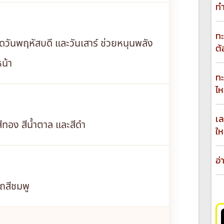
ทำ
ทะ
ิดวันพฤหัสบดี และวันเสาร์ ช่วยหนุนพลัง
ต้
น้า
ทะ
ไ
เล
ทอง สีน้ำตาล และสีดำ
ให
อ่
ถสีชมพู