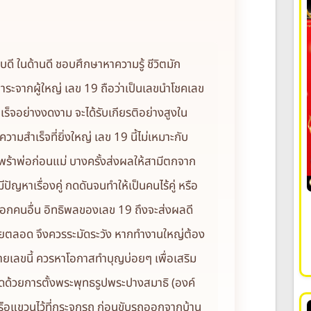
ี ในด้านดี ชอบศึกษาหาความรู้ ชีวิตมัก
าระจากผู้ใหญ่ เลข 19 ถือว่าเป็นเลขนำโชคเลข
เร็จอย่างงดงาม จะได้รับเกียรติอย่างสูงใน
มสำเร็จที่ยิ่งใหญ่ เลข 19 นี้ไม่เหมาะกับ
พร้าพ่อก่อนแม่ บางครั้งส่งผลให้สามีตกจาก
ปัญหาเรื่องคู่ กดดันจนทำให้เป็นคนไร้คู่ หรือ
้ศอกคนอื่น อิทธิพลของเลข 19 ถึงจะส่งผลดี
ค่อยตลอด จึงควรระมัดระวัง หากทำงานใหญ่ต้อง
มายเลขนี้ ควรหาโอกาสทำบุญบ่อยๆ เพื่อเสริม
็ดด้วยการตั้งพระพุทธรูปพระปางสมาธิ (องค์
ับหรือแขวนไว้ที่กระจกรถ ก่อนขับรถออกจากบ้าน