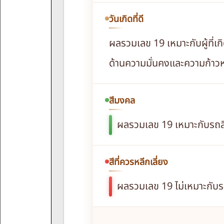
วันเกิดที่ดี
ผลรวมเลข 19 เหมาะกับผู้ที่เก
ด้านความมั่นคงและความก้าวห
สีมงคล
ผลรวมเลข 19 เหมาะกับรถสี
สีที่ควรหลีกเลี่ยง
ผลรวมเลข 19 ไม่เหมาะกับร