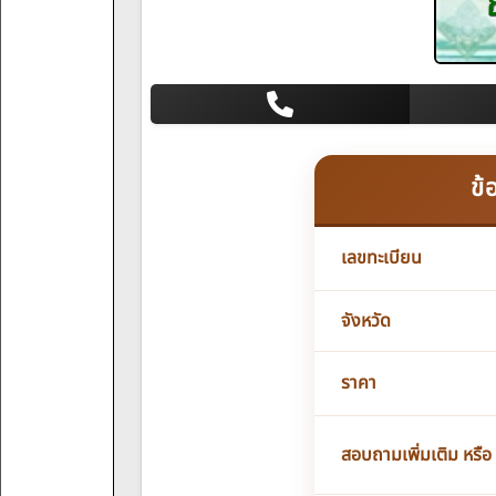
ข้
เลขทะเบียน
จังหวัด
ราคา
สอบถามเพิ่มเติม หรือ สั