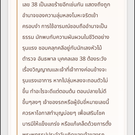
เลข 38 เป็นเลขร้ายอีกเช่นกัน แสดงถึงถูก
อำนาจของความลุ่มหลงโมหะจริตเข้า
ครอบงำ การใช้อารมณ์ชอบถืออำนาจเป็น
ธรรม มักพบกับความผันผวนในชีวิตอย่าง
รุนแรง ชอบคลุกคลีอยู่กับนักเลงหัวไม้
ตำรวจ อันธพาล บุคคลเลข 38 ต้องระวัง
เรื่องวิญญาณและเจ้าที่เจ้าทางค่อนข้างจะ
รุนแรงเอาการ หากไปลุ่มหลงจะถอนตัวไม่
ขึ้น ทำอะไรจะดีแต่ตอนต้น ตอนปลายไม่ดี
ขึ้นๆลงๆ เจ้าของรถหรือผู้ขับขี่หมายเลขนี้
ควรหาโอกาสทำบุญบ่อยๆ เพื่อเสริมโชค
บารมีให้แข็งแกร่ง หรือแก้เคล็ดด้วยการตั้ง
พระพุทธรูปประจำวันเกิดของเจ้าของรถ