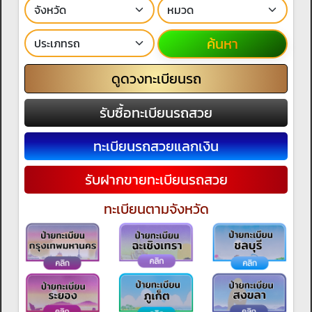
ค้นหา
ดูดวงทะเบียนรถ
รับซื้อทะเบียนรถสวย
ทะเบียนรถสวยแลกเงิน
รับฝากขายทะเบียนรถสวย
ทะเบียนตามจังหวัด