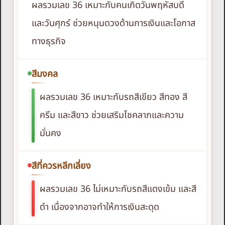
ผลรวมเลข 36 เหมาะกับคนเกิดวันพฤหัสบดี
และวันศุกร์ ช่วยหนุนดวงด้านการเงินและโอกาส
ทางธุรกิจ
สีมงคล
ผลรวมเลข 36 เหมาะกับรถสีเขียว สีทอง สี
ครีม และสีขาว ช่วยเสริมโชคลาภและความ
มั่นคง
สีที่ควรหลีกเลี่ยง
ผลรวมเลข 36 ไม่เหมาะกับรถสีแดงเข้ม และสี
ดำ เนื่องจากอาจทำให้การเงินสะดุด