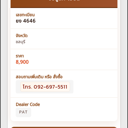
เลขทะเบียน
ยง 4646
จังหวัด
ชลบุรี
ราคา
8,900
สอบถามเพิ่มเติม หรือ สั่งซื้อ
โทร. 092-697-5511
Dealer Code
PAT