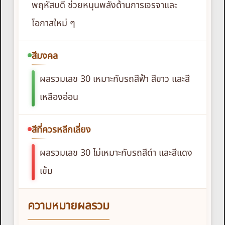
พฤหัสบดี ช่วยหนุนพลังด้านการเจรจาและ
โอกาสใหม่ ๆ
สีมงคล
ผลรวมเลข 30 เหมาะกับรถสีฟ้า สีขาว และสี
เหลืองอ่อน
สีที่ควรหลีกเลี่ยง
ผลรวมเลข 30 ไม่เหมาะกับรถสีดำ และสีแดง
เข้ม
ความหมายผลรวม