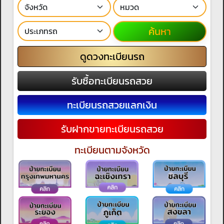
ค้นหา
ดูดวงทะเบียนรถ
รับซื้อทะเบียนรถสวย
ทะเบียนรถสวยแลกเงิน
รับฝากขายทะเบียนรถสวย
ทะเบียนตามจังหวัด