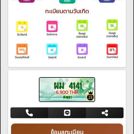
ทะเบียนตามวันเกิด
ผม 4141
6,900 THB
สงขลา
23
ข้อมูลทะเบียน