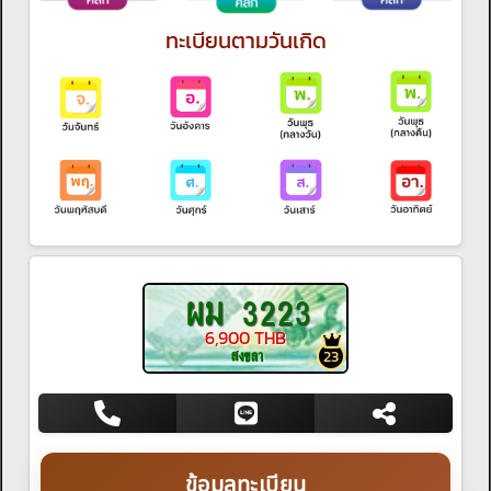
ทะเบียนตามวันเกิด
ผม 3223
6,900 THB
สงขลา
23
ข้อมูลทะเบียน