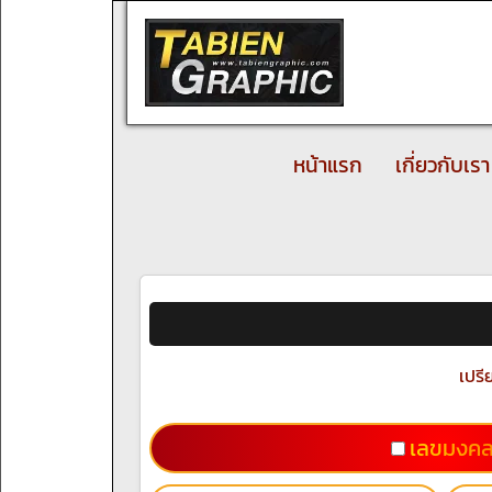
หน้าแรก
เกี่ยวกับเรา
เปรี
เลขมงค