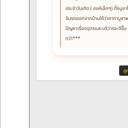
ประจำวันเกิด ( องค์เล็กๆ) ตั้งบูช
ขับรถออกจากบ้านให้ว่าคาถาบูชาพ
ปัญหาเรื่องบุตรและบริวารจะดีขึ้
กว่า***
ดู