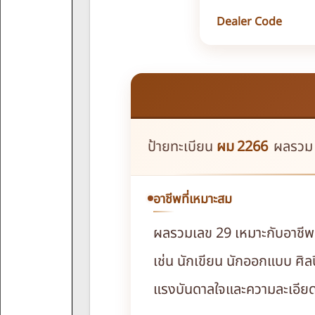
Dealer Code
ป้ายทะเบียน
ผม
2266
ผลรวม
อาชีพที่เหมาะสม
ผลรวมเลข 29 เหมาะกับอาชีพ
เช่น นักเขียน นักออกแบบ ศิลปิ
แรงบันดาลใจและความละเอีย