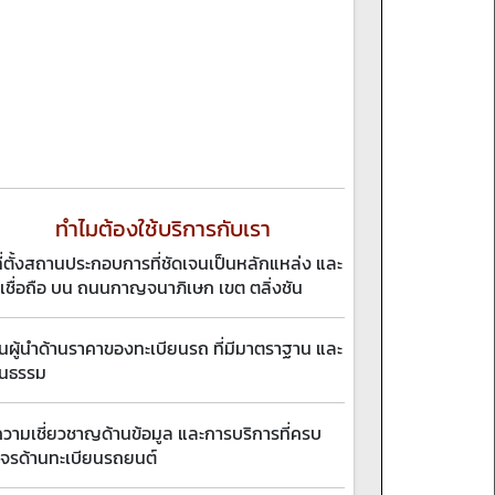
ทำไมต้องใช้บริการกับเรา
ที่ตั้งสถานประกอบการที่ชัดเจนเป็นหลักแหล่ง และ
าเชื่อถือ บน ถนนกาญจนาภิเษก เขต ตลิ่งชัน
็นผู้นำด้านราคาของทะเบียนรถ ที่มีมาตราฐาน และ
็นธรรม
ความเชี่ยวชาญด้านข้อมูล และการบริการที่ครบ
จรด้านทะเบียนรถยนต์