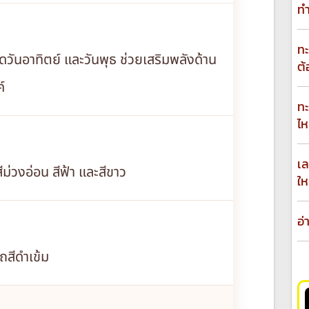
ทำ
ทะ
ิดวันอาทิตย์ และวันพุธ ช่วยเสริมพลังด้าน
ต้
์
ทะ
ไ
เล
่วงอ่อน สีฟ้า และสีขาว
ให
อ่
ถสีดำเข้ม