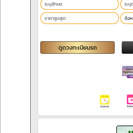
ดูดวงทะเบียนรถ
ผ