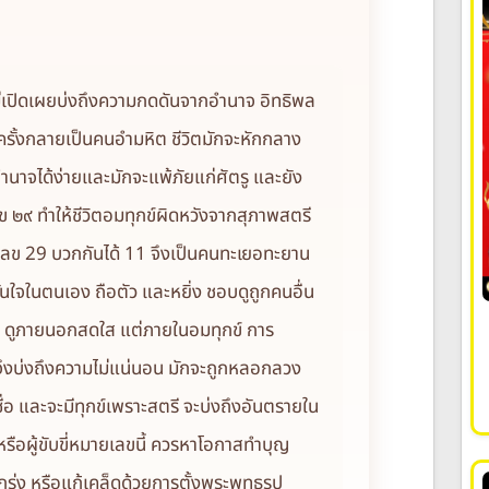
ม่เปิดเผยบ่งถึงความกดดันจากอำนาจ อิทธิพล
รั้งกลายเป็นคนอำมหิต ชีวิตมักจะหักกลาง
นอำนาจได้ง่ายและมักจะแพ้ภัยแก่ศัตรู และยัง
ลข ๒๙ ทำให้ชีวิตอมทุกข์ผิดหวังจากสุภาพสตรี
่เลข 29 บวกกันได้ 11 จึงเป็นคนทะเยอทะยาน
นใจในตนเอง ถือตัว และหยิ่ง ชอบดูถูกคนอื่น
 ดูภายนอกสดใส แต่ภายในอมทุกข์ การ
ึงบ่งถึงความไม่แน่นอน มักจะถูกหลอกลวง
่ซื่อ และจะมีทุกข์เพราะสตรี จะบ่งถึงอันตรายใน
ือผู้ขับขี่หมายเลขนี้ ควรหาโอกาสทำบุญ
กร่ง หรือแก้เคล็ดด้วยการตั้งพระพุทธรูป