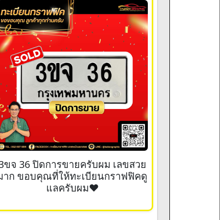
3ขจ 36 ปิดการขายครับผม เลขสวย
มาก ขอบคุณที่ให้ทะเบียนกราฟฟิคดู
แลครับผม❤️