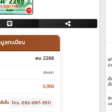
5,900 THB
สงขลา
29
อมูลทะเบียน
ผม 2266
มี
น่
สงขลา
เป
เป
5,900
มี
โทร. 092-697-5511
่งซื้อ
วง