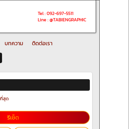
Tel : 092-697-5511
Line : @TABIENGRAPHIC
บทความ
ติดต่อเรา
ี่สุด
รีเช็ต