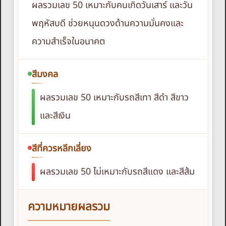
ผลรวมเลข 50 เหมาะกับคนเกิดวันเสาร์ และวัน
พฤหัสบดี ช่วยหนุนดวงด้านความมั่นคงและ
ความสำเร็จในอนาคต
สีมงคล
ผลรวมเลข 50 เหมาะกับรถสีเทา สีดำ สีขาว
และสีเงิน
สีที่ควรหลีกเลี่ยง
ผลรวมเลข 50 ไม่เหมาะกับรถสีแดง และสีส้ม
ความหมายผลรวม