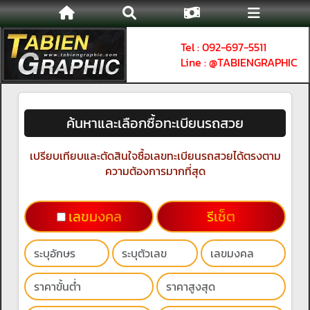
Tel : 092-697-5511
Line : @TABIENGRAPHIC
ค้นหาและเลือกซื้อทะเบียนรถสวย
เปรียบเทียบและตัดสินใจซื้อเลขทะเบียนรถสวยได้ตรงตาม
ความต้องการมากที่สุด
เลขมงคล
รีเช็ต