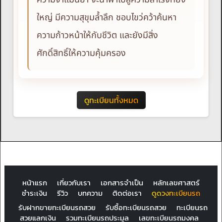
ใหญ่ มีความสุขุมล้ำลึก ชอบไขว่คว้าค้นหา
ความก้าวหน้าให้กับชีวิต และยังมีสิ่ง
ศักดิ์สิทธิ์ให้ความคุ้มครอง
ดูทะเบียนทั้งหมด
หน้าแรก
เกี่ยวกับเรา
เอกสารจำเป็น
หลักเลขศาสตร์
ชำระเงิน
รีวิว
บทความ
ติดต่อเรา
ดูดวงทะเบียนรถ
รับฝากขายทะเบียนรถสวย
รับซื้อทะเบียนรถสวย
ทะเบียนรถ
สวยแลกเงิน
รวมทะเบียนรถประมูล
เลขทะเบียนรถมงคล