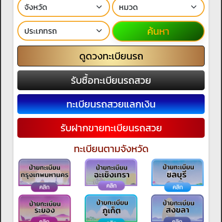
ค้นหา
ดูดวงทะเบียนรถ
รับซื้อทะเบียนรถสวย
ทะเบียนรถสวยแลกเงิน
รับฝากขายทะเบียนรถสวย
ทะเบียนตามจังหวัด