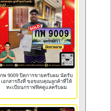
กพ 9009 ปิดการขายครับผม นัดรับ
เอกสารถึงที่ ขอขอบคุณลูกค้าที่ให้
ทะเบียนกราฟฟิคดูแลครับผม