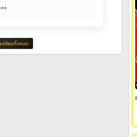
า***
ทะเบียนทั้งหมด