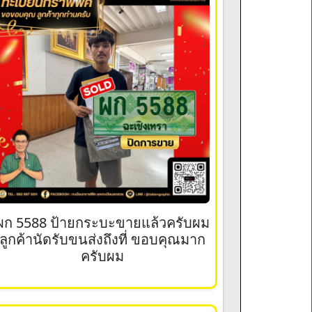
ผก 5588 ป้ายกระบะขายแล้วครับผม
ลูกค้านัดรับขนส่งถึงที่ ขอบคุณมาก
ครับผม