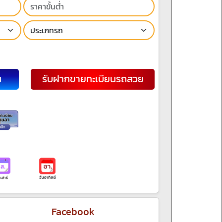
น
รับฝากขายทะเบียนรถสวย
Facebook