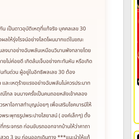
น เป็นดาวอุบัติเหตุที่แท้จริง บุคคลเลข 30
ถส่งผลให้รุ่งโรจน์อย่างโลดโผนมากแต่ในขณะ
ครืนลงมาอย่างฉับพลันเหมือนวิมานพังทลายโดย
ไม่ค่อยดี เกิดล้มเจ็บอย่างกะทันหัน หรือเกิด
บันทันด่วน ผู้อยู่ในอิทธิพลเลข 30 ต้อง
าตัด และเหตุร้ายแรงอย่างฉับพลันไม่ควรประมาท
รณ์ไกล จนบางครั้งเป็นคนถอยหลังเข้าคลอง
้ ควรหาโอกาสทำบุญบ่อยๆ เพื่อเสริมโชคบารมีให้
้งพระพุทธรูปพระปางไสยาสน์ ( องค์เล็กๆ) ตั้ง
ไว้ที่กระจกรถ ก่อนขับรถออกจากบ้านให้ว่าคาถา
ง ติ" สวด 3 จบ ก่อนออกเดินทาง ***แนะนำให้แก้