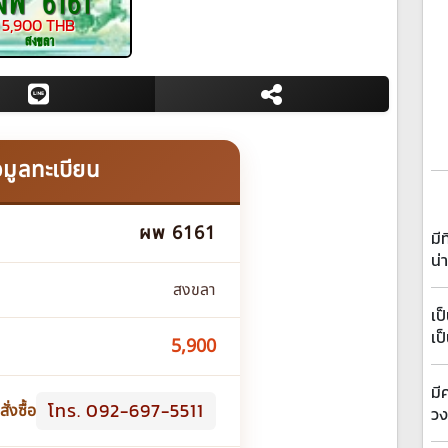
5,900 THB
สงขลา
อมูลทะเบียน
ผพ 6161
มี
น่
สงขลา
เป
เป
5,900
มี
โทร. 092-697-5511
่งซื้อ
วง