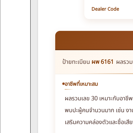
Dealer Code
ป้ายทะเบียน
ผพ
6161
ผลรวม
อาชีพที่เหมาะสม
ผลรวมเลข 30 เหมาะกับอาชีพด
พบปะผู้คนจำนวนมาก เช่น งา
เสริมความคล่องตัวและชื่อเสี