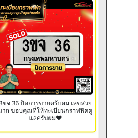
3ขจ 36 ปิดการขายครับผม เลขสวย
มาก ขอบคุณที่ให้ทะเบียนกราฟฟิคดู
แลครับผม❤️