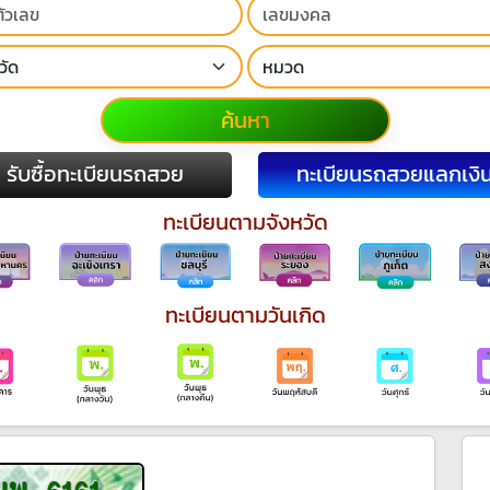
ค้นหา
รับซื้อทะเบียนรถสวย
ทะเบียนรถสวยแลกเงิ
ทะเบียนตามจังหวัด
ทะเบียนตามวันเกิด
ผพ 6161