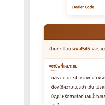
Dealer Code
ป้ายทะเบียน
ผพ
4545
ผลรวม
อาชีพที่เหมาะสม
ผลรวมเลข 34 เหมาะกับอาชีพด้
ต้องใช้ความแม่นยำ เช่น โปรแก
บัญชี หรือสายไอที เลขนี้ช่