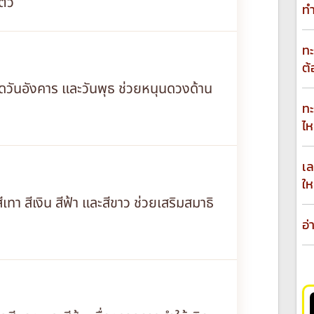
ตัว
ทำ
ทะ
ต้
วันอังคาร และวันพุธ ช่วยหนุนดวงด้าน
ทะ
ไ
เล
ให
า สีเงิน สีฟ้า และสีขาว ช่วยเสริมสมาธิ
อ่