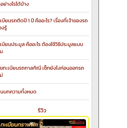
อย่างไรได้บ้าง
เบียนรถติดปี 1 ปี คืออะไร? เรื่องที่เจ้าของรถ
องรู้
เบียนประมูล คืออะไร ต้องใช้วิธีประมูลแบบ
หน
ขทะเบียนรถกาลกิณี เช็กยังไงก่อนออกรถ
ม่
านบทความทั้งหมด
รีวิว