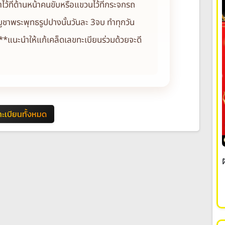
าไว้ที่ด้านหน้าคนขับหรือแขวนไว้ที่กระจกรถ
ูชาพระพุทธรูปปางนั้นวันละ 3จบ ทำทุกวัน
 ***แนะนำให้แก้เคล็ดเลขทะเบียนร่วมด้วยจะดี
ทะเบียนทั้งหมด