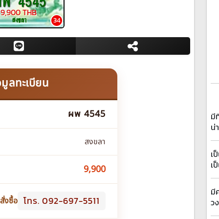
9,900 THB
สงขลา
34
อมูลทะเบียน
ผพ 4545
มี
น่
สงขลา
เป
เป
9,900
มี
โทร. 092-697-5511
่งซื้อ
วง