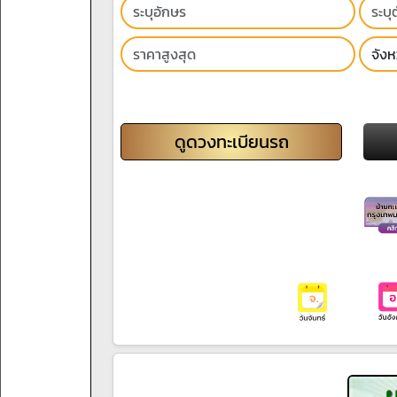
ดูดวงทะเบียนรถ
ผ