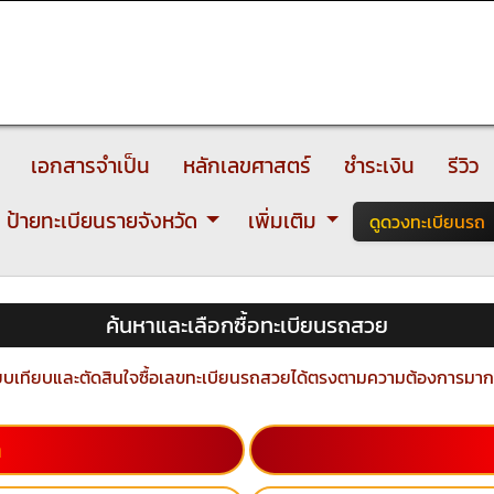
เอกสารจำเป็น
หลักเลขศาสตร์
ชำระเงิน
รีวิว
ป้ายทะเบียนรายจังหวัด
เพิ่มเติม
ดูดวงทะเบียนรถ
ค้นหาและเลือกซื้อทะเบียนรถสวย
ยบเทียบและตัดสินใจซื้อเลขทะเบียนรถสวยได้ตรงตามความต้องการมากท
ล