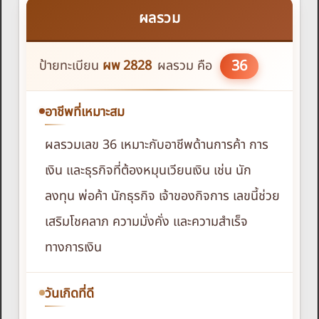
ผลรวม
36
ป้ายทะเบียน
ผพ
2828
ผลรวม คือ
อาชีพที่เหมาะสม
ผลรวมเลข 36 เหมาะกับอาชีพด้านการค้า การ
เงิน และธุรกิจที่ต้องหมุนเวียนเงิน เช่น นัก
ลงทุน พ่อค้า นักธุรกิจ เจ้าของกิจการ เลขนี้ช่วย
เสริมโชคลาภ ความมั่งคั่ง และความสำเร็จ
ทางการเงิน
วันเกิดที่ดี