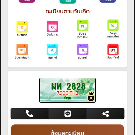
ทะเบียนตามวันเกิด
ผพ 2828
7,900 THB
สงขลา
36
ข้อมูลทะเบียน