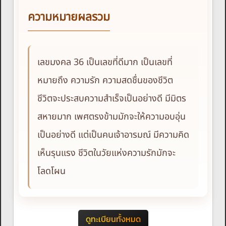
ความหมายผลรวม
เลขมงคล 36 เป็นเลขที่ดีมาก เป็นเลขที่
หมายถึง ความรัก ความสดชื่นของชีวิต
ชีวิตจะประสบความสำเร็จเป็นอย่างดี มีมิตร
สหายมาก เพศตรงข้ามมักจะให้ความอบอุ่น
เป็นอย่างดี แต่เป็นคนเจ้าอารมณ์ มีความคิด
เห็นรุนแรง ชีวิตในวัยแห่งความรักมักจะ
โลดโผน
ดูทะเบียนทั้งหมด