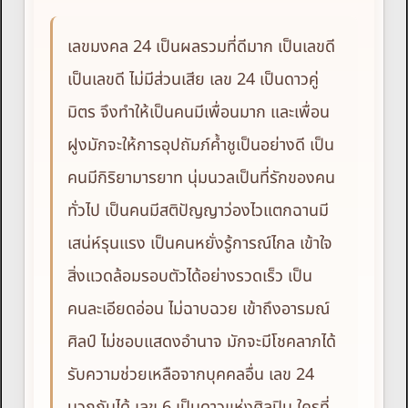
เลขมงคล 24 เป็นผลรวมที่ดีมาก เป็นเลขดี
เป็นเลขดี ไม่มีส่วนเสีย เลข 24 เป็นดาวคู่
มิตร จึงทำให้เป็นคนมีเพื่อนมาก และเพื่อน
ฝูงมักจะให้การอุปถัมภ์ค้ำชูเป็นอย่างดี เป็น
คนมีกิริยามารยาท นุ่มนวลเป็นที่รักของคน
ทั่วไป เป็นคนมีสติปัญญาว่องไวแตกฉานมี
เสน่ห์รุนแรง เป็นคนหยั่งรู้การณ์ไกล เข้าใจ
สิ่งแวดล้อมรอบตัวได้อย่างรวดเร็ว เป็น
คนละเอียดอ่อน ไม่ฉาบฉวย เข้าถึงอารมณ์
ศิลป์ ไม่ชอบแสดงอำนาจ มักจะมีโชคลาภได้
รับความช่วยเหลือจากบุคคลอื่น เลข 24
บวกกันได้ เลข 6 เป็นดาวแห่งศิลปิน ใครที่